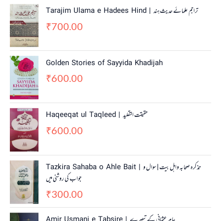
Tarajim Ulama e Hadees Hind | تراجم علمائے حديث ہند
700.00
₹
Golden Stories of Sayyida Khadijah
600.00
₹
Haqeeqat ul Taqleed | حقیقت التقلید
600.00
₹
Tazkira Sahaba o Ahle Bait | تذکرہ صحابہ واہل بیت | سوال و
جواب کی روشنی میں
300.00
₹
Amir Usmani e Tabsire | عامر عثمانی کے تبصرے