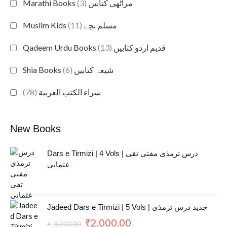
(3)
Marathi Books مراٹھی کتابیں
(11)
Muslim Kids مسلم بچے
(13)
Qadeem Urdu Books قدیم اردو کتابیں
(6)
Shia Books شیعہ کتابیں
(78)
شراء الكتب العربية
New Books
Dars e Tirmizi | 4 Vols | درس ترمذی مفتی تقی
عثمانی
O
C
Jadeed Dars e Tirmizi | 5 Vols | جدید درس ترمذی
r
u
2,000.00
₹
i
r
3,000.00
₹