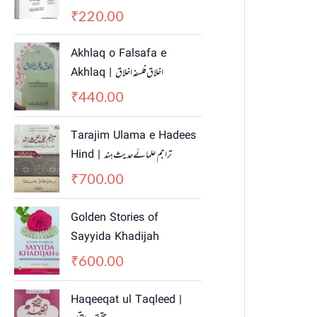
220.00
₹
Akhlaq o Falsafa e
Akhlaq | اخلاق فلسفہ اخلاق
440.00
₹
Tarajim Ulama e Hadees
Hind | تراجم علمائے حديث ہند
700.00
₹
Golden Stories of
Sayyida Khadijah
600.00
₹
Haqeeqat ul Taqleed |