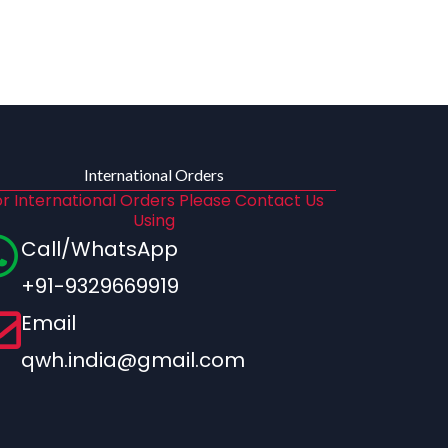
International Orders
r International Orders Please Contact Us
Using
Call/WhatsApp
+91-9329669919
Email
qwh.india@gmail.com