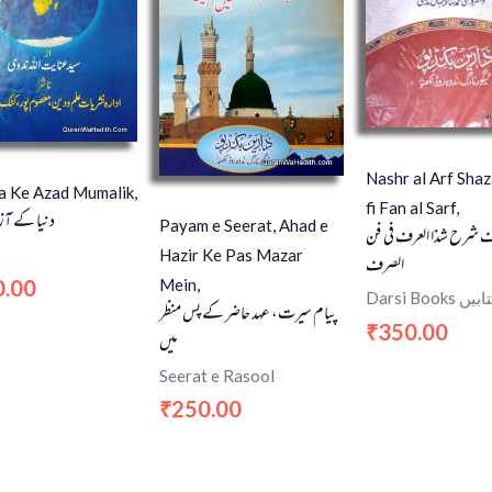
Nashr al Arf Shaz
a Ke Azad Mumalik,
fi Fan al Sarf,
دنیا کے آز
Payam e Seerat, Ahad e
ف شرح شذا العرف في فن
Hazir Ke Pas Mazar
الصرف
0.00
Mein,
Darsi Bo
پیام سیرت، عہد حاضر کے پس منظر
350.00
₹
میں
Seerat e Rasool
250.00
₹