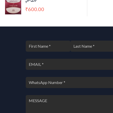
حقیقت التقلید
600.00
₹