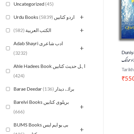
Uncategorized
(45)
+
(5839)
Urdu Books اردو کتابیں
+
(582)
الكتب العربية
Adab Shayri ادب شاعری
+
Duniy
(3232)
اد ممالک
Ahle Hadees Book اہل حدیث کتابیں
Tarikh
(424)
55
₹
(136)
Barae Deedar برائے دیدار
Barelvi Books بریلوی کتابیں
+
(666)
BUMS Books بی یو ایم ایس
+