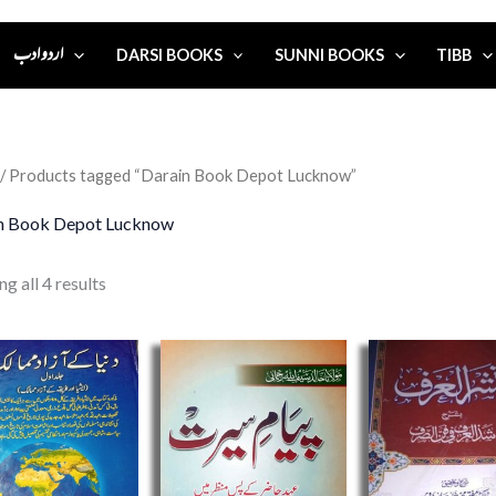
اردو ادب
DARSI BOOKS
SUNNI BOOKS
TIBB
/ Products tagged “Darain Book Depot Lucknow”
n Book Depot Lucknow
g all 4 results