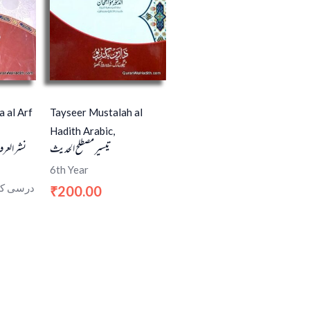
a al Arf
Tayseer Mustalah al
Hadith Arabic,
تیسیر مصطلح الحدیث
نشر العر
6th Year
oks درسی کتابیں
200.00
₹