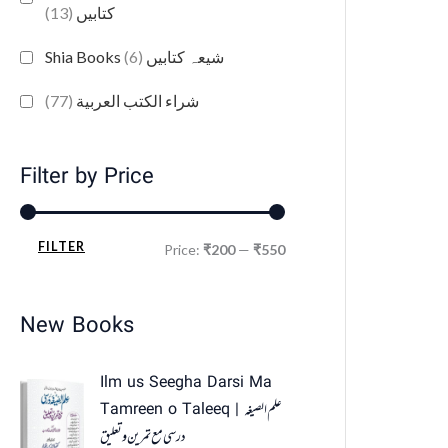
(13)
کتابیں
(6)
Shia Books شیعہ کتابیں
(77)
شراء الكتب العربية
Filter by Price
FILTER
Price:
₹200
—
₹550
New Books
Ilm us Seegha Darsi Ma
Tamreen o Taleeq | علم الصیغہ
درسی مع تمرین و تعلیق