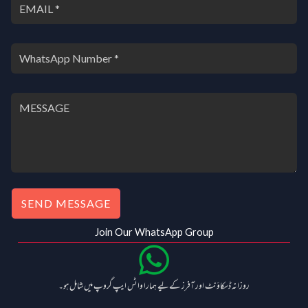
SEND MESSAGE
Join Our WhatsApp Group
روزانہ ڈسکاؤنٹ اور آفرز کے لیے ہمارا واٹس ایپ گروپ میں شامل ہو۔