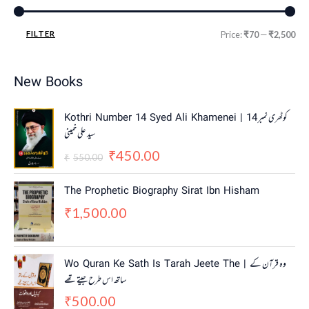
FILTER
Price:
₹70
—
₹2,500
New Books
O
C
Kothri Number 14 Syed Ali Khamenei | کوٹھری نمبر 14
r
u
سید علی خمینی
i
r
450.00
g
r
₹
550.00
₹
i
e
n
n
The Prophetic Biography Sirat Ibn Hisham
a
t
1,500.00
₹
l
p
p
r
r
i
i
c
Wo Quran Ke Sath Is Tarah Jeete The | وہ قرآن کے
c
e
ساتھ اس طرح جیتے تھے
e
i
w
s
500.00
₹