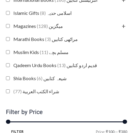
(8)
Islamic Gifts اسلامی حدیہ
+
(128)
Magazines میگزین
(3)
Marathi Books مراٹھی کتابیں
(11)
Muslim Kids مسلم بچے
(13)
Qadeem Urdu Books قدیم اردو کتابیں
(6)
Shia Books شیعہ کتابیں
(77)
شراء الكتب العربية
Filter by Price
FILTER
Price:
₹100
—
₹380