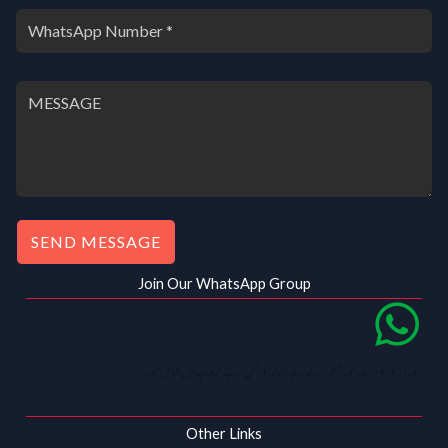
SEND MESSAGE
Join Our WhatsApp Group
روزانہ ڈسکاؤنٹ اور آفرز کے لیے ہمارا واٹس ایپ گروپ میں شامل ہو۔
Other Links