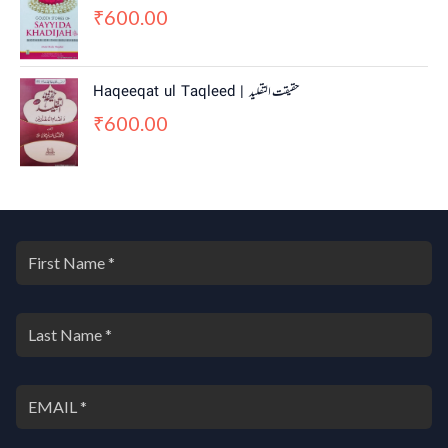
600.00
₹
Haqeeqat ul Taqleed | حقیقت التقلید
600.00
₹