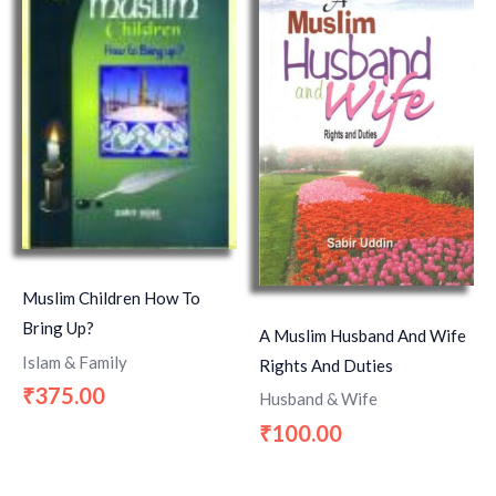
Muslim Children How To
Bring Up?
A Muslim Husband And Wife
Islam & Family
Rights And Duties
375.00
₹
Husband & Wife
100.00
₹