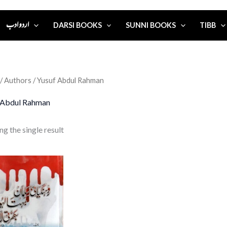
اردو ادب
DARSI BOOKS
SUNNI BOOKS
TIBB
/ Authors / Yusuf Abdul Rahman
 Abdul Rahman
g the single result