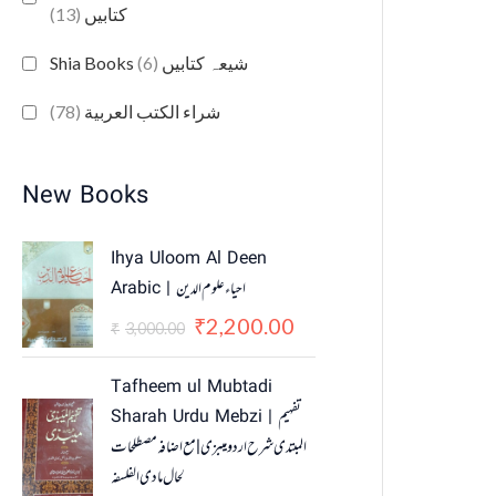
(13)
کتابیں
(6)
Shia Books شیعہ کتابیں
(78)
شراء الكتب العربية
New Books
O
C
Ihya Uloom Al Deen
r
u
Arabic | احياء علوم الدين
i
r
2,200.00
g
r
₹
3,000.00
₹
i
e
n
n
Tafheem ul Mubtadi
a
t
Sharah Urdu Mebzi | تفہیم
l
p
المبتدی شرح اردو میبزی | مع اضافہ مصطلحات
p
r
لحال مادی الفلسفہ
r
i