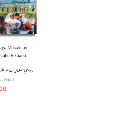
gya Musalman
Lahu Bikharti
روہنگیا مسلمان بہتا لہو بکھ
a Halat
.00