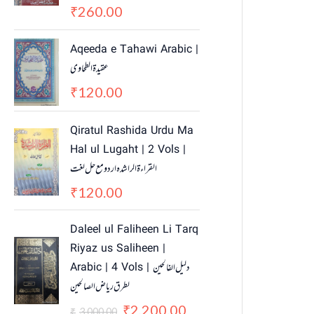
i
c
260.00
₹
c
e
e
i
Aqeeda e Tahawi Arabic |
w
s
عقیدة الطحاوی
a
:
120.00
₹
s
₹
:
2
₹
,
Qiratul Rashida Urdu Ma
3
2
Hal ul Lugaht | 2 Vols |
,
0
القراءة الراشدہ اردو مع حل لغت
0
0
120.00
₹
0
.
0
0
O
C
Daleel ul Faliheen Li Tarq
.
0
r
u
0
.
Riyaz us Saliheen |
i
r
0
Arabic | 4 Vols | دلیل الفالحین
g
r
.
لطرق ریاض الصالحین
i
e
n
n
2,200.00
₹
3,000.00
₹