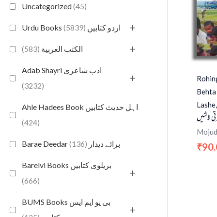
Uncategorized
(45)
+
(5839)
Urdu Books اردو کتابیں
+
(583)
الكتب العربية
Adab Shayri ادب شاعری
+
Rohin
(3232)
Behta 
Lashe,
Ahle Hadees Book اہل حدیث کتابیں
رتی لاشیں
(424)
Mojud
(136)
Barae Deedar برائے دیدار
90
₹
Barelvi Books بریلوی کتابیں
+
(666)
BUMS Books بی یو ایم ایس
+