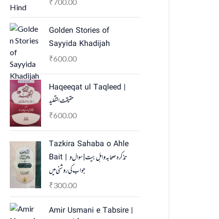
700.00
₹
Golden Stories of
Sayyida Khadijah
600.00
₹
Haqeeqat ul Taqleed |
حقیقت التقلید
600.00
₹
Tazkira Sahaba o Ahle
Bait | تذکرہ صحابہ واہل بیت | سوال و
جواب کی روشنی میں
300.00
₹
Amir Usmani e Tabsire |