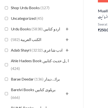
Shop Urdu Books
(127)
Mualli
انسانیت
Uncategorized
(45)
Seerat
+
(5838)
Urdu Books اردو کتابیں
250.
₹
+
(582)
الكتب العربية
+
(3232)
Adab Shayri ادب شاعری
Ahle Hadees Book اہل حدیث کتابیں
(424)
(136)
Barae Deedar برائے دیدار
Barelvi Books بریلوی کتابیں
+
(666)
BUMS Books بی یو ایم ایس