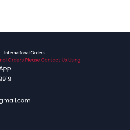
International Orders
onal Orders Please Contact Us Using
sApp
9919
gmail.com