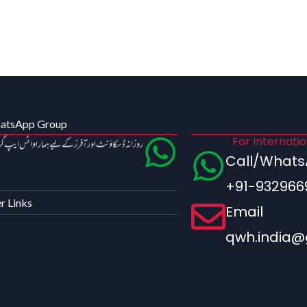
hatsApp Group
For Internati
روزانہ ڈسکاؤنٹ اور آفرز کے لیے ہمارا واٹس ایپ گ
Call/What
+91-932966
r Links
Email
qwh.india@