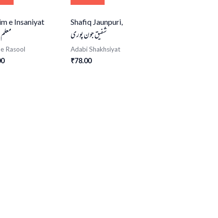
m e Insaniyat
Shafiq Jaunpuri,
شفیق جون پوری
معلم 
 e Rasool
Adabi Shakhsiyat
00
78.00
₹