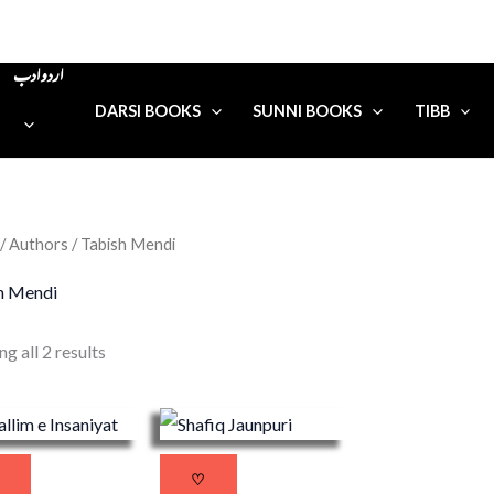
اردو ادب
DARSI BOOKS
SUNNI BOOKS
TIBB
/ Authors / Tabish Mendi
h Mendi
g all 2 results
♡