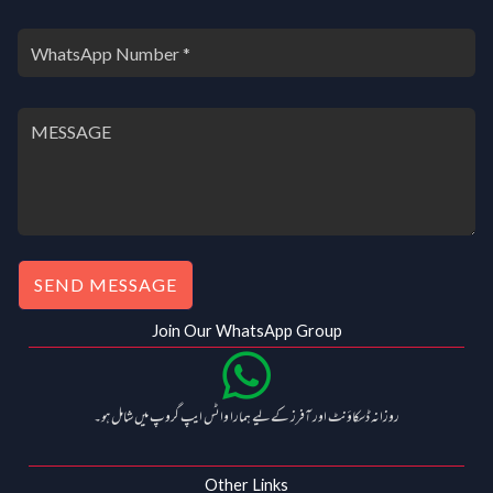
₹
,
3
2
,
0
0
0
0
.
0
0
.
0
0
.
0
.
SEND MESSAGE
Join Our WhatsApp Group
روزانہ ڈسکاؤنٹ اور آفرز کے لیے ہمارا واٹس ایپ گروپ میں شامل ہو۔
Other Links