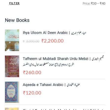
FILTER
Price:
₹30
—
₹40
New Books
O
C
Ihya Uloom Al Deen Arabic | احياء علوم الدين
r
u
2,200.00
₹
i
r
3,000.00
₹
g
r
i
e
n
n
Tafheem ul Mubtadi Sharah Urdu Mebzi | تفہیم المبتدی
a
t
شرح اردو میبزی | مع اضافہ مصطلحات لحال مادی الفلسفہ
l
p
260.00
p
r
₹
r
i
i
c
Aqeeda e Tahawi Arabic | عقیدة الطحاوی
c
e
120.00
e
i
₹
w
s
a
:
s
₹