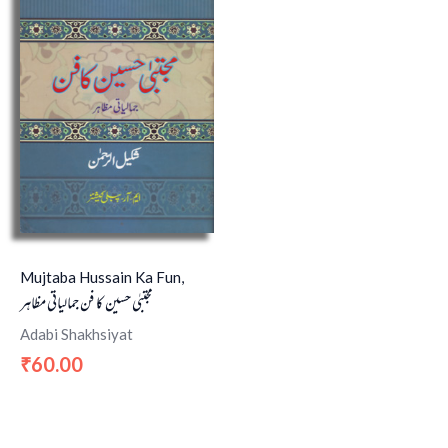
Mujtaba Hussain Ka Fun,
مجتبٰی حسین کا فن جمالیاتی مظاہر
Adabi Shakhsiyat
60.00
₹