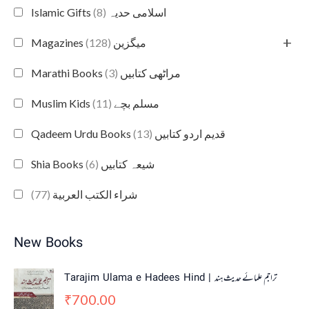
(8)
Islamic Gifts اسلامی حدیہ
+
(128)
Magazines میگزین
(3)
Marathi Books مراٹھی کتابیں
(11)
Muslim Kids مسلم بچے
(13)
Qadeem Urdu Books قدیم اردو کتابیں
(6)
Shia Books شیعہ کتابیں
(77)
شراء الكتب العربية
New Books
Tarajim Ulama e Hadees Hind | تراجم علمائے حديث ہند
700.00
₹