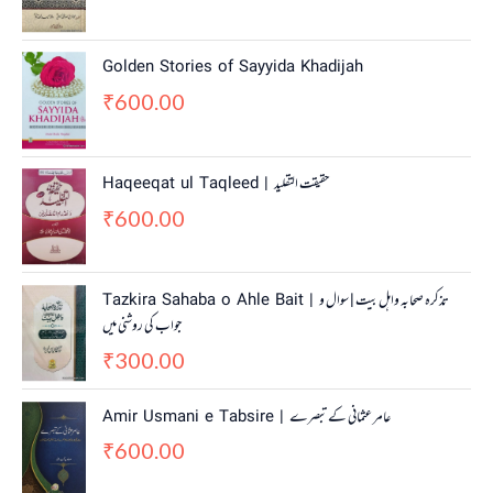
Golden Stories of Sayyida Khadijah
600.00
₹
Haqeeqat ul Taqleed | حقیقت التقلید
600.00
₹
Tazkira Sahaba o Ahle Bait | تذکرہ صحابہ واہل بیت | سوال و
جواب کی روشنی میں
300.00
₹
Amir Usmani e Tabsire | عامر عثمانی کے تبصرے
600.00
₹