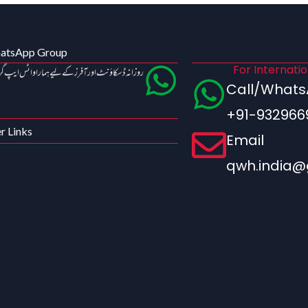
hatsApp Group
For Internati
روزانہ ڈسکاؤنٹ اور آفرز کے لیے ہمارا واٹس ایپ گ
Call/What
+91-932966
r Links
Email
qwh.india@