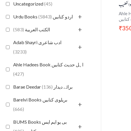
د الخطیب
Uncategorized
(45)
Ahle H
+
(5843)
Urdu Books اردو کتابیں
کتابیں
35
₹
+
(583)
الكتب العربية
Adab Shayri ادب شاعری
+
(3233)
Ahle Hadees Book اہل حدیث کتابیں
(427)
(136)
Barae Deedar برائے دیدار
Barelvi Books بریلوی کتابیں
+
(666)
BUMS Books بی یو ایم ایس
+