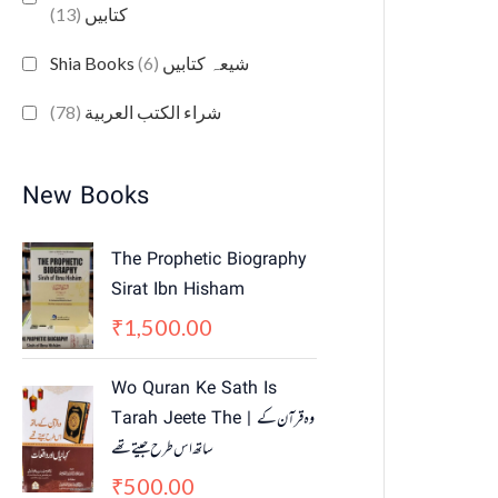
(13)
کتابیں
(6)
Shia Books شیعہ کتابیں
(78)
شراء الكتب العربية
New Books
The Prophetic Biography
Sirat Ibn Hisham
1,500.00
₹
Wo Quran Ke Sath Is
Tarah Jeete The | وہ قرآن کے
ساتھ اس طرح جیتے تھے
500.00
₹