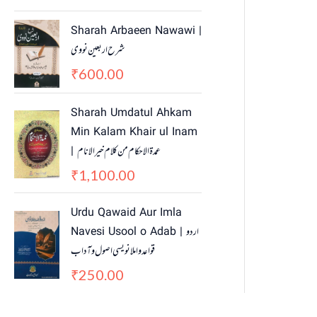
Sharah Arbaeen Nawawi |
شرح اربعین نووی
600.00
₹
Sharah Umdatul Ahkam
Min Kalam Khair ul Inam
| عمدۃ الاحکام من کلام خیر الانام
1,100.00
₹
Urdu Qawaid Aur Imla
Navesi Usool o Adab | اردو
قواعد و املا نویسی اصول و آداب
250.00
₹