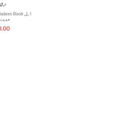
ارشا
adees Book اہل
حدیث 
0.00