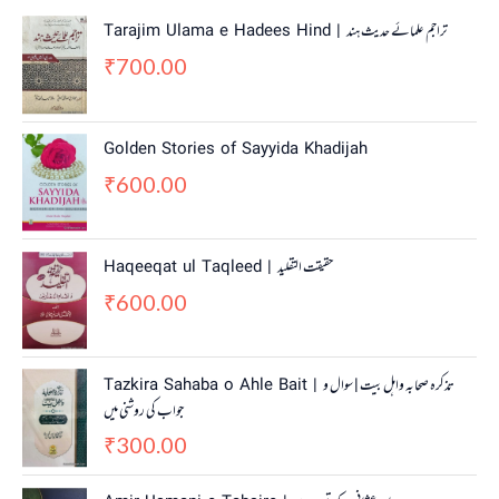
Tarajim Ulama e Hadees Hind | تراجم علمائے حديث ہند
700.00
₹
Golden Stories of Sayyida Khadijah
600.00
₹
Haqeeqat ul Taqleed | حقیقت التقلید
600.00
₹
Tazkira Sahaba o Ahle Bait | تذکرہ صحابہ واہل بیت | سوال و
جواب کی روشنی میں
300.00
₹