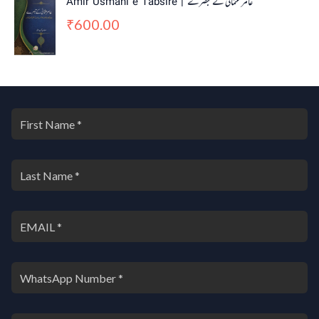
Amir Usmani e Tabsire | عامر عثمانی کے تبصرے
600.00
₹