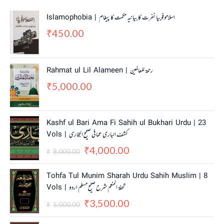
Islamophobia | اسلاموفوبیا نفرت کا بیانیہ حکمت کا پیغام
450.00
₹
Rahmat ul Lil Alameen | رحمۃ للعالمین
5,000.00
₹
O
C
Kashf ul Bari Ama Fi Sahih ul Bukhari Urdu | 23
r
u
Vols | کشف الباری عما فی صحیح البخاری
i
r
4,000.00
g
r
₹
8,000.00
₹
i
e
n
n
O
C
Tohfa Tul Munim Sharah Urdu Sahih Muslim | 8
a
t
r
u
Vols | تحفۃ المنعم شرح صحیح مسلم اردو
l
p
i
r
3,500.00
p
r
g
r
₹
5,000.00
₹
r
i
i
e
i
c
n
n
O
C