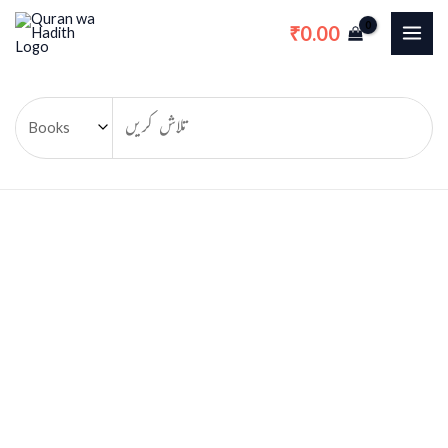
Skip
0.00
₹
to
content