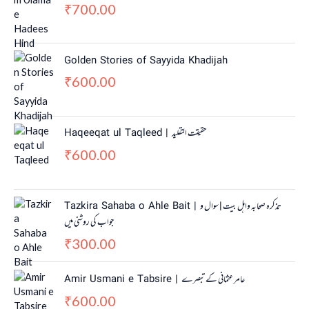
700.00
₹
Golden Stories of Sayyida Khadijah
600.00
₹
Haqeeqat ul Taqleed | حقیقت التقلید
600.00
₹
Tazkira Sahaba o Ahle Bait | تذکرہ صحابہ واہل بیت | سوال و
جواب کی روشنی میں
300.00
₹
Amir Usmani e Tabsire | عامر عثمانی کے تبصرے
600.00
₹