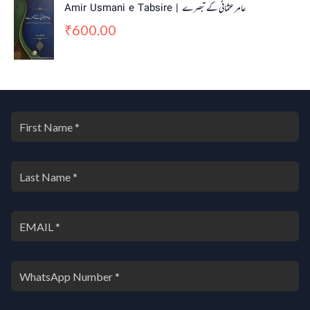
Amir Usmani e Tabsire | عامر عثمانی کے تبصرے
600.00
₹