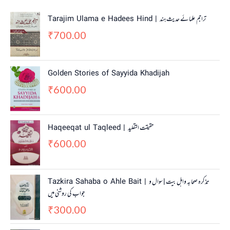
Tarajim Ulama e Hadees Hind | تراجم علمائے حديث ہند
700.00
₹
Golden Stories of Sayyida Khadijah
600.00
₹
Haqeeqat ul Taqleed | حقیقت التقلید
600.00
₹
Tazkira Sahaba o Ahle Bait | تذکرہ صحابہ واہل بیت | سوال و
جواب کی روشنی میں
300.00
₹