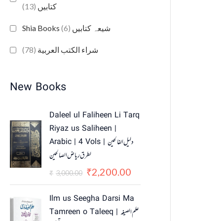
(13)
کتابیں
(6)
Shia Books شیعہ کتابیں
(78)
شراء الكتب العربية
New Books
O
C
Daleel ul Faliheen Li Tarq
r
u
Riyaz us Saliheen |
i
r
Arabic | 4 Vols | دلیل الفالحین
g
r
لطرق ریاض الصالحین
i
e
n
n
2,200.00
₹
3,000.00
₹
a
t
l
p
Ilm us Seegha Darsi Ma
p
r
Tamreen o Taleeq | علم الصیغہ
r
i