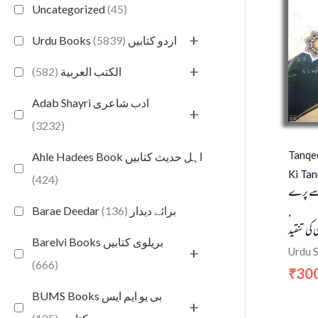
Uncategorized
(45)
+
(5839)
Urdu Books اردو کتابیں
+
(582)
الكتب العربية
Adab Shayri ادب شاعری
+
(3232)
Tanqee
Ahle Hadees Book اہل حدیث کتابیں
Ki Tan
(424)
سے پرے
(136)
Barae Deedar برائے دیدار
,
کی تنقید
Barelvi Books بریلوی کتابیں
+
Urdu 
(666)
30
₹
BUMS Books بی یو ایم ایس
+