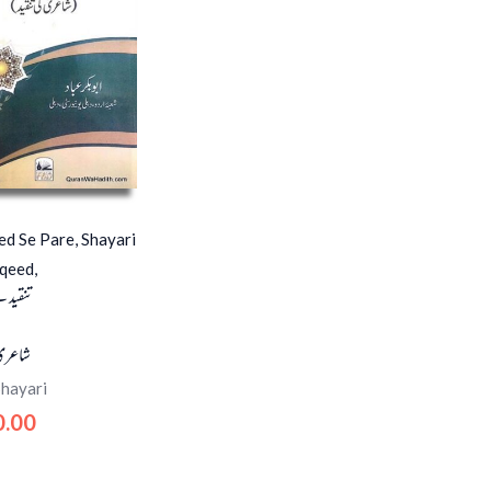
d Se Pare, Shayari
qeed,
تنقید 
شاعری 
Shayari
0.00