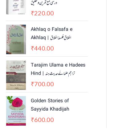
درسی مع تمرین و تعلیق
i
c
c
e
220.00
₹
e
i
w
s
Akhlaq o Falsafa e
a
:
Akhlaq | اخلاق فلسفہ اخلاق
s
₹
440.00
₹
:
2
₹
,
3
2
Tarajim Ulama e Hadees
,
0
Hind | تراجم علمائے حديث ہند
0
0
700.00
₹
0
.
0
0
Golden Stories of
.
0
0
.
Sayyida Khadijah
0
600.00
₹
.