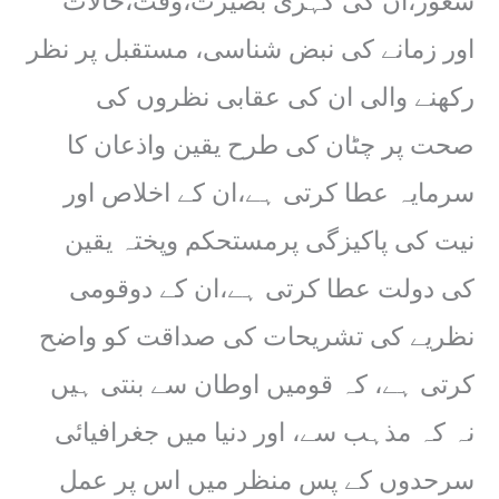
شعور،ان کی گہری بصیرت،وقت،حالات
اور زمانے کی نبض شناسی، مستقبل پر نظر
رکھنے والی ان کی عقابی نظروں کی
صحت پر چٹان کی طرح یقین واذعان کا
سرمایہ عطا کرتی ہے،ان کے اخلاص اور
نیت کی پاکیزگی پرمستحکم وپختہ یقین
کی دولت عطا کرتی ہے،ان کے دوقومی
نظریے کی تشریحات کی صداقت کو واضح
کرتی ہے، کہ قومیں اوطان سے بنتی ہیں
نہ کہ مذہب سے، اور دنیا میں جغرافیائی
سرحدوں کے پس منظر میں اس پر عمل