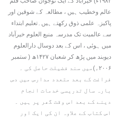
۱۹۸۲ء) خیرآباد کے ایک نوجوان صاحب قلم
عالم وخطیب ہیں ، مطالعہ کے شوقین اور
پاکیزہ علمی ذوق رکھتے ہیں۔تعلیم ابتداء
سے عالمیت تک مدرسہ منبع العلوم خیرآباد
میں ہوئی ، اس کے بعد دوسال دارالعلوم
دیوبند میں پڑھ کر شعبان ۱۴۲۷ھ ( ستمبر
۲۰۰۶ء)میں سند فضیلت حاصل کی ۔
فراغت کے بعد متعدد مدارس میں دس
بارہ سال تدریسی خدمات انجام
دینے کے بعد اس وقت گھر پر ہیں ۔
اس کتاب کے علاوہ ان کی ایک اور