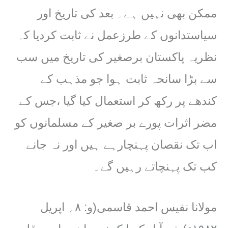
ممکن بھی نہیں ہے۔ بعد کی تاریخ اور
سیاستدانوں کے طرزعمل نے ثابت کردیا کہ
نظریہ پاکستان برصغیر کی تاریخ میں سب
سے بڑا سانحہ ثابت ہوا جو مذہب کے
کندھے پر رکھ کر استعمال کیا گیا ،جس کے
مضر اثرات پورے بر صغیر کے مسلمانوں کو
اب تک نقصان پہنچارہے ہیں اور نہ جانے
کب تک پہنچاتے رہیں گے۔
مولانا نفیس احمد قاسمی(و: ۸؍ اپریل