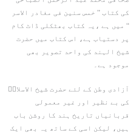
کی کتاب ’’ خمس سنین فی مغادر الاسر
‘‘ میں ہے ،یہ کتاب بھٹکلی ڈاٹ کام
پر دستیاب ہے، اس کتاب میں حضرت
شیخ الہند کی واحد تصویر بھی
موجود ہے۔
آزادی وطن کے لئے حضرت شیخ الاسلامؒ
کی بے نظیر اور غیر معمولی
قربانیاں تاریخ ہند کا روشن باب
ہیں، لیکن اسی کے ساتھ یہ بھی ایک