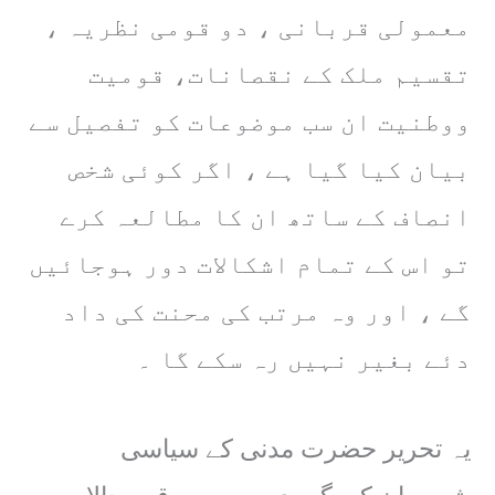
معمولی قربانی ، دو قومی نظریہ ،
تقسیم ملک کے نقصانات، قومیت
ووطنیت ان سب موضوعات کو تفصیل سے
بیان کیا گیا ہے ، اگر کوئی شخص
انصاف کے ساتھ ان کا مطالعہ کرے
تو اس کے تمام اشکالات دور ہوجائیں
گے ، اور وہ مرتب کی محنت کی داد
دئے بغیر نہیں رہ سکے گا ۔
یہ تحریر حضرت مدنی کے سیاسی