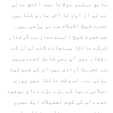
سابق مہتمم مولانا عبد الحق مدنی
نے تو از اول تا آخر ساری کتابیں
حضرت شیخ الاسلام سے ہی پڑھی ہیں۔
جب حضرت شیخ الہندحجاز سے گرفتار
کرکے مالٹا پہنچائے گئے توان کے
رفقاء میں آپ بھی شامل تھے،یہیں
سے تحریک آزادی میں ان کی شمولیت
ہوتی ہے۔ اس وقت مالٹا میں پوری
اسلامی دنیا کے بڑے بڑے دماغ موجود
تھے ،اس کی کچھ تفصیلات ایک مصری
صحافی محمد عبد الرحمن الصباحی