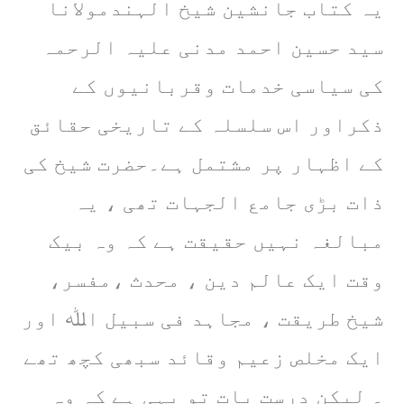
یہ کتاب جانشین شیخ الہندمولانا
سید حسین احمد مدنی علیہ الرحمہ
کی سیاسی خدمات وقربانیوں کے
ذکراور اس سلسلہ کے تاریخی حقائق
کے اظہار پر مشتمل ہے۔حضرت شیخ کی
ذات بڑی جامع الجہات تھی ، یہ
مبالغہ نہیں حقیقت ہے کہ وہ بیک
وقت ایک عالم دین ، محدث ،مفسر،
شیخ طریقت ، مجاہد فی سبیل اﷲ اور
ایک مخلص زعیم وقائد سبھی کچھ تھے
۔ لیکن درست بات تو یہی ہے کہ وہ