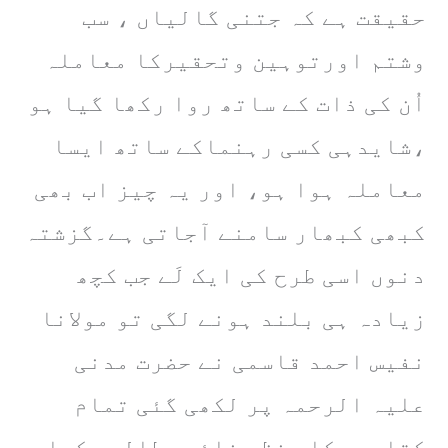
حقیقت ہے کہ جتنی گالیاں ، سب
وشتم اورتوہین وتحقیرکا معاملہ
اُن کی ذات کے ساتھ روا رکھا گیا ہو
،شایدہی کسی رہنماکے ساتھ ایسا
معاملہ ہوا ہو، اور یہ چیز اب بھی
کبھی کبھار سامنے آجاتی ہے۔گزشتہ
دنوں اسی طرح کی ایک لَے جب کچھ
زیادہ ہی بلند ہونے لگی تو مولانا
نفیس احمد قاسمی نے حضرت مدنی
علیہ الرحمہ پر لکھی گئی تمام
کتابوں کا بنظر غائر مطالعہ کیا ،