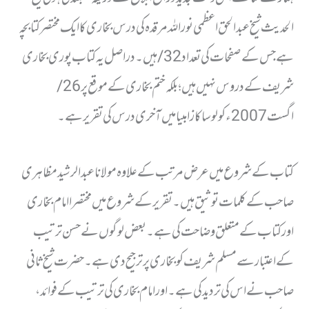
الحدیث شیخ عبدالحق اعظمی نور اللہ مرقدہ کی درس بخاری کا ایک مختصر کتابچہ
ہے جس کے صفحات کی تعداد 32/ ہیں۔ در اصل یہ کتاب پوری بخاری
شریف کے دروس نہیں ہیں ؛ بلکہ ختم بخاری کے موقع پر 26/
اگست 2007ء کو لوساکا زامبیا میں آخری درس کی تقریر ہے۔
کتاب کے شروع میں عرض مرتب کے علاوہ مولانا عبدالرشید مظاہری
صاحب کے کلمات توثیق ہیں۔تقریر کے شروع میں مختصرا امام بخاری
اور کتاب کے متعلق وضاحت کی ہے۔ بعض لوگوں نے حسن ترتیب
کے اعتبار سے مسلم شریف کو بخاری پر ترجیح دی ہے۔ حضرت شیخ ثانی
صاحب نے اس کی تردید کی ہے۔ اور امام بخاری کی ترتیب کے فوائد،