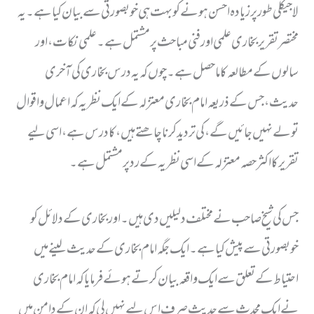
لاجیکلی طور پر زیادہ احسن ہونے کو بہت ہی خوبصورتی سے بیان کیا ہے۔یہ
مختصر تقریر بخاری علمی اور فنی مباحث پر مشتمل ہے۔ علمی نکات، اور
سالوں کے مطالعہ کا ماحصل ہے۔ چوں کہ یہ درس بخاری کی آخری
حدیث، جس کے ذریعہ امام بخاری معتزلہ کے ایک نظریہ کہ اعمال و اقوال
تولے نہیں جائیں گے، کی تردید کرنا چاھتے ہیں،کا درس ہے، اسی لیے
تقریر کا اکثر حصہ معتزلہ کے اسی نظریہ کے رد پر مشتمل ہے۔
جس کی شیخ صاحب نے مختلف دلیلیں دی ہیں۔ اور بخاری کے دلائل کو
خوبصورتی سے پیش کیا ہے۔ ایک جگہ امام بخاری کے حدیث لینے میں
احتیاط کے تعلق سے ایک واقعہ بیان کرتے ہوئے فرمایا کہ امام بخاری
نے ایک محدث سے حدیث صرف اس لیے نہیں لی کہ ان کے دامن میں