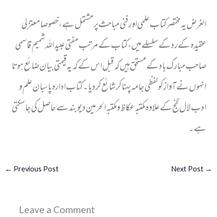
الغرض یہ مختصر کتاب علمی اور فنی مباحث پر مشتمل ہے، خصوصا معتزلی
عقیدہ کے رد کے سلسلے میں، کتاب کے مرتب مفتی عبیداللہ شمیم قاسمی
صاحب مبارک باد کے مستحق ہیں کہ قبل اس کے کہ یہ قیمتی بیان ضائع ہوتا
انہوں نے آواز کو لفظی جامہ پہناکر شائع کردیا۔ کتاب ادارہ پاسبان علم و
ادب لال گنج کے علاوہ مکتبہ عکاظ و مکتبہ الحرمین دیوبند سے حاصل کی جاسکتی
ہے۔
←
Previous Post
Next Post
→
Leave a Comment