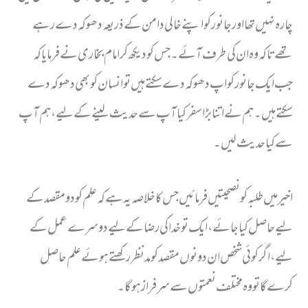
چارہ نہیں تھا اور جانور کو اپنے خالی دامن کے ذریعہ دھوکہ دے رہے
تھے تاکہ وہ ان کی طرف آئے۔ جس کو دیکھ کر امام بخاری نے فرمایا کہ
جب ایک جانور کو اپ دھوکہ دے سکتے ہیں تو انسان کو بھی دھوکہ دے
سکتے ہیں۔ ہم نے اتنا بڑا سفر کیا آپ سے حدیث لینے کے لیے، ہم آپ
سے کیا حدیث لیں۔
اخیر میں طلبہ کو نصحیتیں فرمائیں جس کا خلاصہ یہ ہے کہ علم کو دو مقصد کے
لیے حاصل کیا جائے، ایک تو خدا کی رضا کے لیے دوسرے عمل کے
لیے، اگر کوئی شخص ان دونوں مقصد کو مد نظر رکھتے ہوئے علم حاصل
کرے گا تو وہ مختلف نعمتوں سے سرفراز ہوگا۔