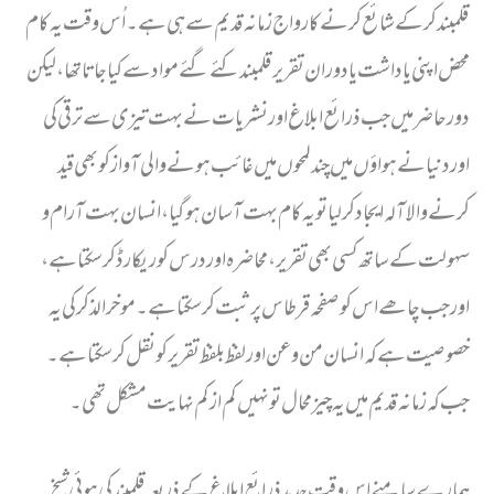
قلمبند کرکے شائع کرنے کا رواج زمانہ قدیم سے ہی ہے۔ اُس وقت یہ کام
محض اپنی یاداشت یا دوران تقریر قلمبند کئے گئے مواد سے کیا جاتا تھا، لیکن
دور حاضر میں جب ذرائع ابلاغ اور نشریات نے بہت تیزی سے ترقی کی
اور دنیا نے ہواؤں میں چند لمحوں میں غائب ہونے والی آواز کو بھی قید
کرنے والا آلہ ایجاد کرلیا تو یہ کام بہت آسان ہوگیا، انسان بہت آرام و
سہولت کے ساتھ کسی بھی تقریر، محاضرہ اور درس کو ریکارڈ کرسکتا ہے،
اور جب چاھے اس کو صفحہ قرطاس پر ثبت کرسکتا ہے۔ موخر الذکر کی یہ
خصوصیت ہے کہ انسان من و عن اور لفظ بلفظ تقریر کو نقل کرسکتا ہے۔
جب کہ زمانہ قدیم میں یہ چیز محال تو نہیں کم از کم نہایت مشکل تھی۔
ہمارے سامنے اس وقت جدید ذرائع ابلاغ کے ذریعہ قلمبند کی ہوئی شیخ