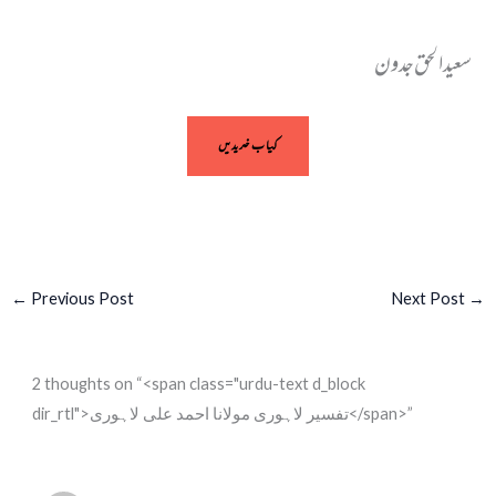
سعیدالحق جدون
کیاب خریدیں
←
Previous Post
Next Post
→
2 thoughts on “<span class="urdu-text d_block
dir_rtl">تفسیر لاہوری مولانا احمد علی لاہوری</span>”