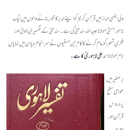
ولی اللہی انداز میں قرآن کریم کو اپنے تدبر کا محور بنانے والوں میں ایک
نامور ہستی مولانا عبید اللہ سندھیؒ کی ہے۔ سندھیؒ کے تفسیری ذوق اور
فکری شعور کو عام کرنے کا کام جن ہستیوں نے سرانجام دیا ان میں نمایاں
نام مولانا احمد
علی لاہوریؒ کا ہے۔
برصغیر میں
عوامی سطح
پر دروس
قرآن اور
دورہ