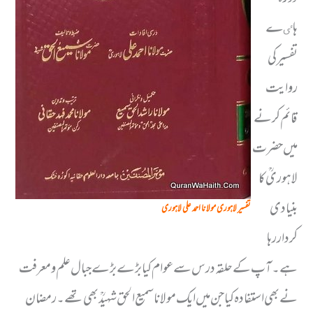
ہاٸے
تفسیر کی
روایت
قائم کرنے
میں حضرت
لاہوریؒ کا
بنیادی
تفسیر لاہوری مولانا احمد علی لاہوری
کردار رہا
ہے۔آپ کے حلقہ درس سے عوام کیا بڑے بڑے جبال علم ومعرفت
نے بھی استفادہ کیا جن میں ایک مولانا سمیع الحق شہیدؒ بھی تھے۔ رمضان