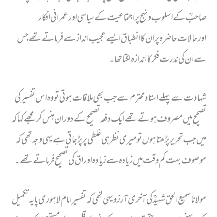
صاحبؒ کے اسلوب ونہج پر اجتماعیت کے سیاسی اور عمرانی افکار
اورحالات حاضرہ پر ان کا انطباق ایسے عجیب انداز سے فرماتے تھے جس
سے ان کی ندرت فکر کا اندازہ لگتا تھا۔
شہادت سے پہلے استاد محترم سے جب بھی ملاقات ہوتی تو وہ اس تفسیر کی
تصحیح میں مصروف ہوتے تھے ایک دفعہ تصحیح کے دوران ہنس کر مجھے کہا کہ
میں جب تحریر پڑھتا ہوں تو میری نظر ہی غلطی پر پڑ جاتی ہے یہی وجہ تھی کہ
موصوف بہت کم وقت میں زیادہ سے زیادہ اوراق کی تصحیح فرماتے تھے۔
مولانا سمیع الحق شہیدؒ کی آخری آرزو یہی تھی کہ تفسیر امام لاہوری پایہ تکمیل