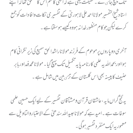
تک پہنچ جاٸے۔ حقیقت یہی ہے کہ انہی کا قلم اس کا مستحق تھا کہ اپنے
استاد شیخ التفسیر مولانا احمد علی لاہوریؒ کے تفسیری نکات وافادات کو جمع
کرے لیکن جو کام منظور خدا نہ ہو وہ کیسے ہوسکتا ہے۔
آخری دو پاروں پر موحوم کے فرزند مولانا راشدالحق سمیع کی زیر نگرانی کام
ہوا اور بحمداللہ یہ علمی کارنامہ پایہ تکمیل تک پہنچ گیا۔ مولانا محمدفہد اور بابر
حنیف کا پیسنہ بھی اس گلستان کے تزٸین میں شامل ہے۔
یہ گنج گراں مایہ، عاشقان قرآن ومشتاقان تفسیر کے لیے ایک حسین علمی
سوغات ہے۔ امید ہے کہ مولانا عبید اللہ سندھیؒ کے الاعتبار والتاویل سے
معمور یہ ایک منفرد تفسیر ہوگی۔