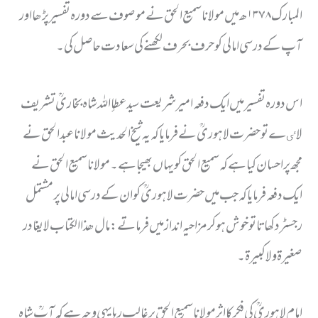
المبارک ١٣٧٨ھ میں مولانا سمیع الحق نے موصوف سے دورہ تفسیر پڑھا اور
آپ کے درسی امالی کو حرف بحرف لکھنے کی سعادت حاصل کی۔
اس دورہ تفسیر میں ایک دفعہ امیر شریعت سید عطإاللہ شاہ بخاریؒ تشریف
لاٸےتو حضرت لاہوریؒ نے فرمایا کہ یہ شیخ الحدیث مولانا عبدالحق نے
مجھ پر احسان کیا ہے کہ سمیع الحق کو یہاں بھیجا ہے۔ مولانا سمیع الحق نے
ایک دفعہ فرمایا کہ جب میں حضرت لاہوریؒ کو ان کے درسی امالی پر مشتمل
رجسٹر دکھاتاتو خوش ہو کر مزاحیہ انداز میں فرماتے : مال ھذا الکتاب لا یغادر
صغیرة ولا کبیرة۔
امام لاہوریؒ کی فکر کا اثر مولانا سمیع الحق پر غالب رہا یہی وجہ ہے کہ آپؒ شاہ