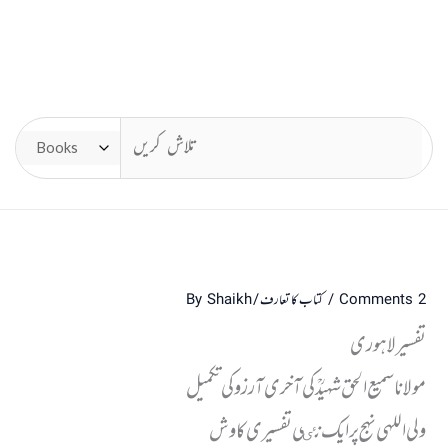
2 Comments
/
کتاب کا تعارف
/ By
Shaikh
تفسیر لاہوری
مولانا سمیع الحق شہیدؒ کی آخری آرزو کی تکمیل
ولی اللہی نہج پر ایک نٸی تفسیری کاوش