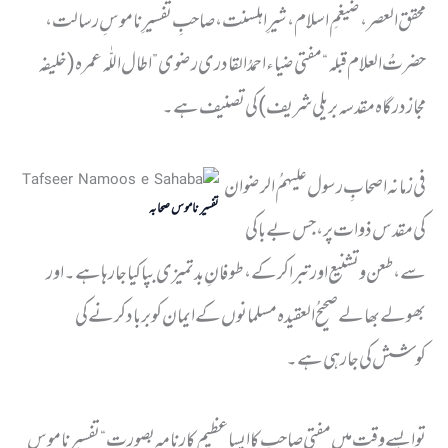
محقق العصر ، ضیغمِ اسلام ، شیرِ اہلسنت ، صاحبِ تفسیرِ ناموسِ رسالت ،
حضرتُ العلام قبلہ “مفتی ضیاء احمدُالقادری رضوی” اطال اللّٰہ عمرہ (خلیفہ
مجاز درگاہ مقدسہ بریلی شریف) کی تصنیف ہے۔
فی زمانہ اصحابِ رسول علیہمُ الرضوان
تفسیر ناموس صحابہ
کی مقدس ذوات پر ، جس بے باکی
سے ، طعن و تشنیع اور تبرا کرکے ، طوفانِ بد تمیزی بپا کیا جارہا ہے ۔ اور
بھولے بھالے صحیحُ العقیدہ مسلمانوں کے ایمان کو برباد کرنے کی
کوشش کی جارہی ہے۔
تو ایسے وقت میں مفتی صاحب کا ایسا عظیم کارنامہ بصورتِ “تفسیرِ ناموسِ