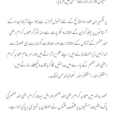
فہمیوں کا ازالہ نہایت احسن میں فرمایا۔
یہ تفسیر ان علماء و مشائخ کے لئے انمول خزانہ ہے جو اپنے آباؤ اجداد کے
آستانوں پر بیٹھ کر ان کے عقائد و نظریات سے منہ توڑ کر صحابہ کرام رضی
اللہ عنہم کے آپس کے مشاجرات اور معاملات کو نہایت ہی بھونڈے
انداز میں زیر بحث لانے میں اپنے علم پر اتراتے ہیں اور سر عام صحابہ کرام
رضی اللہ عنہم کے بارے میں عدالتیں لگا کر باقاعدہ فیصلے سناتے ہیں،
استغفر اللہ، استغفر اللہ، نعوذ باللہ من ذلک۔
عصر حاضر میں صحابہ کرام رضی اللہ عنہم اور اہل بیت کرام رضی اللہ عنہم کی
پاک وطنیت ہستیوں پر مختلف فتنوں نے طوفان بدتمیزی برپا کیا ہوا ہے،