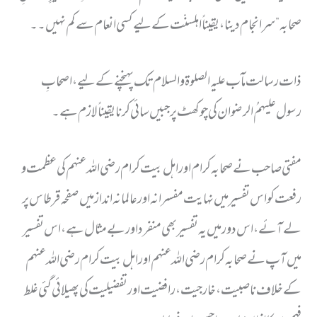
صحابہ” سرانجام دینا، یقیناً اہلسنّت کے لیے کسی انعام سے کم نہیں۔۔
ذات رسالت مآب علیہ الصلوۃ والسلام تک پہنچنے کے لیے ، اصحابِ
رسول علیہمُ الرضوان کی چوکھٹ پر جبیں سائی کرنا یقیناً لازم ہے۔
مفتی صاحب نے صحابہ کرام اور اہل بیت کرام رضی اللہ عنہم کی عظمت و
رفعت کو اس تفسیر میں نہایت مفسرانہ اور عالمانہ انداز میں صفحہ قرطاس پر
لے آئے، اس دور میں یہ تفسیر بھی منفرد اور بے مثال ہے، اس تفسیر
میں آپ نے صحابہ کرام رضی اللہ عنہم اور اہل بیت کرام رضی اللہ عنہم
کے خلاف ناصبیت، خارجیت، رافضیت اور تفضیلیت کی پھیلائی گئی غلط