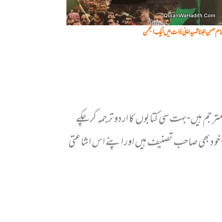
مام حسن البنا شہید اپنی ذات میں ایک انجمن
جم ہیں- بہت سی کتابوں کا اردو ترجمہ کرچکے
 خود بھی صاحب تصنیف ہیں اور اپنے اس اشاعتی