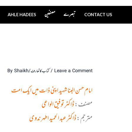
تبصرے
مصنفین
AHLE HADEES
CONTACT US
Leave a Comment
/
کتاب کا تعارف
/ By
Shaikh
امام حسن البنا شہید اپنی ذات میں ایک امت
مصنف:
ڈاکٹر توفیق الواعی
مترجم:
ڈاکٹر عبد الحمید اطہر ندوی