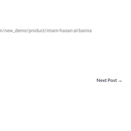
om/new_demo/product/imam-hasan-al-banna/
Next Post
→