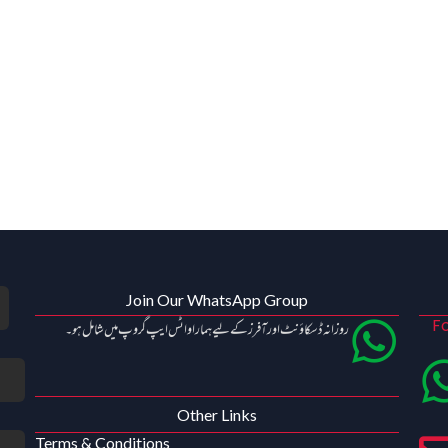
Join Our WhatsApp Group
Fo
روزانہ ڈسکاؤنٹ اور آفرز کے لیے ہمارا واٹس ایپ گروپ میں شامل ہو۔
Other Links
Terms & Conditions