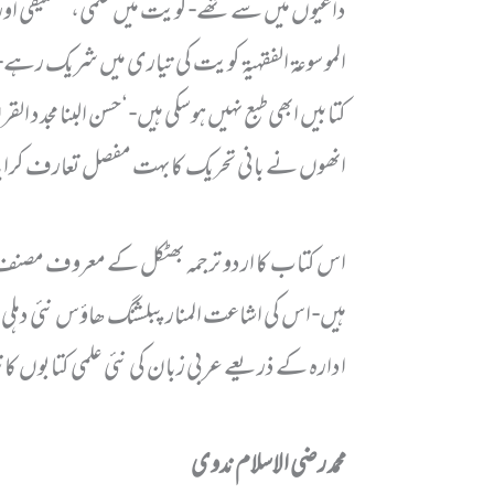
داعیوں میں سے تھے- کویت میں علمی، تصنیفی اور 
الموسوعۃ الفقہیۃ کویت کی تیاری میں شریک رہے-
کتابیں ابھی طبع نہیں ہوسکی ہیں- ‘حسن البنا مجدد ا
انھوں نے بانی تحریک کا بہت مفصل تعارف کرای
اس کتاب کا اردو ترجمہ بھٹکل کے معروف مصنف و م
ہیں- اس کی اشاعت المنار پبلشنگ ھاؤس نئی دہلی
ادارہ کے ذریعے عربی زبان کی نئی علمی کتابوں کا
محمد رضی الاسلام ندوی