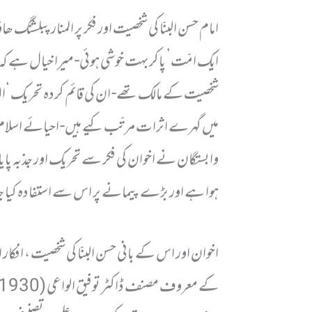
امام حسن البنّا کی شخصیت اور فکر پر المنار پبلشنگ 
ایک امّت’ پاکر بہت خوشی ہوئی- میرا خیال ہے کہ
شخصیت کے مالک تھے- ان کی قائم کردہ تحریک ‘الإ
میں گہرے اثرات مرتّب کیے ہیں- احیائے اسلام
وابستگان نے اخوان کی فکر سے تحریک اور جذبہ پایا ہ
ہوا ہے اور بڑے پیمانے پر اس سے استفادہ کیا ج
اخوان اور اس کے بانی حسن البنّا کی شخصیت ، افکار ا