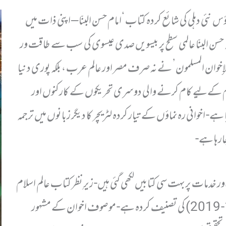
ھاؤس نئی دہلی کی شائع کردہ کتاب ‘امام حسن البنّا – اپنی ذات میں
 حسن البنّا عالمی سطح پر بیسویں صدی عیسوی کی سب سے طاقت ور
خوان المسلمون’ نے نہ صرف مصر اور عالم عرب ، بلکہ پوری دنیا
 کے لیے کام کرنے والی دوسری تحریکوں کے کارکنوں اور
ے- اخوانی رہ نماؤں کے تیار کردہ لٹریچر کا دیگر زبانوں میں ترجمہ
ارہا ہے-
ور خدمات پر بہت سی کتابیں لکھی گئی ہیں- زیرِ نظر کتاب عالم اسلام
کے معروف مصنف ڈاکٹر توفیق الواعی (1930- 2019) کی تصنیف کردہ ہے- موصوف اخوان کے مشہور