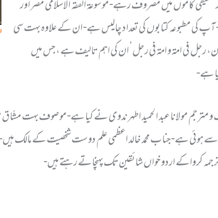
تحقیقی کاموں میں مصروف رہے- موسوعۃ الفقہ الاسلامی مصر اور
 آپ کی مطبوعہ کتابوں کی تعداد چالیس ہے- ان کے علاوہ بہت سی
ا
لقرن، رجل فی امۃ و امۃ فی رجل’ ان کی اہم تالیف ہے ، جس میں
ا ہے-
ترجم مولانا عبد الحمید اطہر ندوی نے کیا ہے- موصوف بہت مشّاق متر
 سے ہوئی ہے- جناب محمد خالد اعظمی علم دوست شخصیت کے مالک ہیں-
 ترجمہ کرواکے اردو خواں شائقین تک پہنچاتے رہتے ہیں-