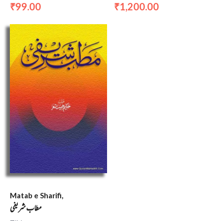
99.00
1,200.00
₹
₹
Matab e Sharifi,
مطاب شریفی