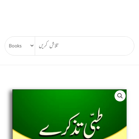
Tibbi
Tazkire,
طبی
تذکرے
quantity