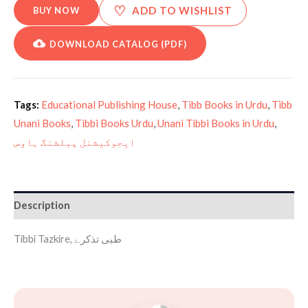
♡
ADD TO WISHLIST
BUY NOW
DOWNLOAD CATALOG (PDF)
Tags:
Educational Publishing House
,
Tibb Books in Urdu
,
Tibb
Unani Books
,
Tibbi Books Urdu
,
Unani Tibbi Books in Urdu
,
ایجوکیشنل پبلشنگ ہاوس
Description
Tibbi Tazkire, طبی تذکرے