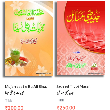
Jadeed Tibbi Masail,
Mujarrabat e Bu Ali Sina,
جدید طبی مسائل
مجربات بو علی سینا
Tibb
Tibb
250.00
200.00
₹
₹