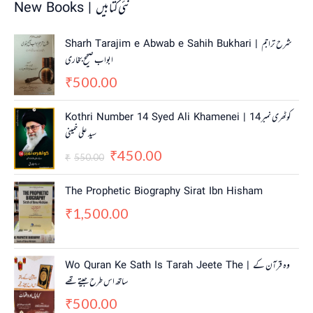
New Books | نئی کتابیں
Sharh Tarajim e Abwab e Sahih Bukhari | شرح تراجم
ابواب صحیح بخاری
500.00
₹
O
C
Kothri Number 14 Syed Ali Khamenei | کوٹھری نمبر 14
r
u
سید علی خمینی
i
r
450.00
g
r
₹
550.00
₹
i
e
n
n
The Prophetic Biography Sirat Ibn Hisham
a
t
1,500.00
₹
l
p
p
r
r
i
i
c
Wo Quran Ke Sath Is Tarah Jeete The | وہ قرآن کے
c
e
ساتھ اس طرح جیتے تھے
e
i
w
s
500.00
₹