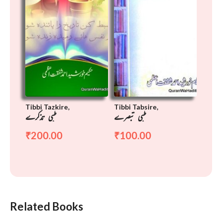
Tibbi Tazkire,
Tibbi Tabsire,
طبی تبصرے
طبی تذکرے
200.00
100.00
₹
₹
Related Books