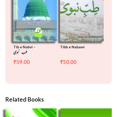
Tib e Nabvi –
Tibb e Nabawi
طب نبوی
ﷺ
59.00
50.00
₹
₹
Related Books