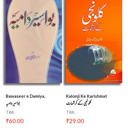
Bawaseer e Damiya,
Kalonji Ke Karishmat
کلونجی کے کرشمات
بواسیر دامیہ
Tibb
Tibb
60.00
29.00
₹
₹