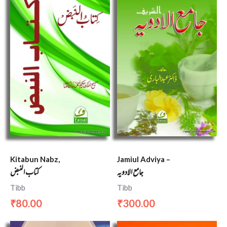
Kitabun Nabz,
Jamiul Adviya –
جامع الادویہ
کتاب النبض
Tibb
Tibb
80.00
300.00
₹
₹