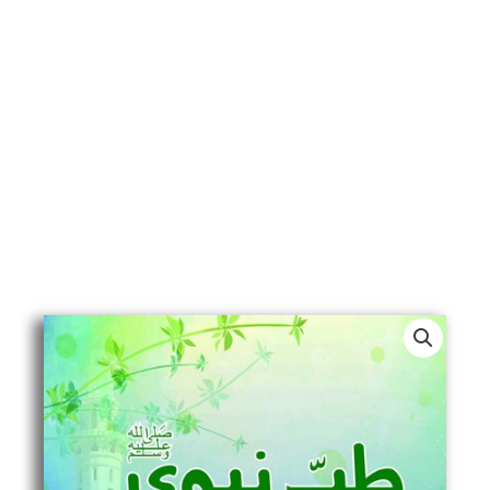
Tib
e
Nabvi
-
طب
نبوی
ﷺ