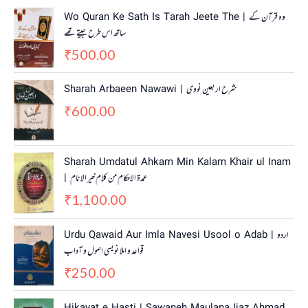
Wo Quran Ke Sath Is Tarah Jeete The | وہ قرآن کے
ساتھ اس طرح جیتے تھے
500.00
₹
Sharah Arbaeen Nawawi | شرح اربعین نووی
600.00
₹
Sharah Umdatul Ahkam Min Kalam Khair ul Inam
| عمدۃ الاحکام من کلام خیر الانام
1,100.00
₹
Urdu Qawaid Aur Imla Navesi Usool o Adab | اردو
قواعد و املا نویسی اصول و آداب
250.00
₹