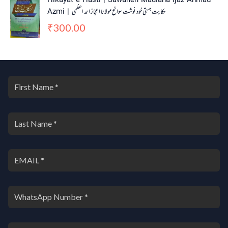
Hikayat e Hasti | Sawaneh Maulana Ijaz Ahmad
Azmi | حکایت ہستی خود نوشت سوانح مولانا اعجاز احمد اعظمی
300.00
₹