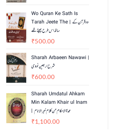
i
c
c
e
Wo Quran Ke Sath Is
e
i
Tarah Jeete The | وہ قرآن کے
w
s
ساتھ اس طرح جیتے تھے
a
:
500.00
₹
s
₹
:
4
₹
5
Sharah Arbaeen Nawawi |
5
0
شرح اربعین نووی
5
.
600.00
₹
0
0
.
0
Sharah Umdatul Ahkam
0
.
Min Kalam Khair ul Inam
0
.
| عمدۃ الاحکام من کلام خیر الانام
1,100.00
₹