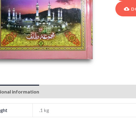
D
ional information
ght
.1 kg