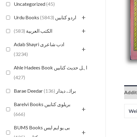
Uncategorized
(45)
+
(5843)
Urdu Books اردو کتابیں
+
(583)
الكتب العربية
Adab Shayri ادب شاعری
+
(3234)
Ahle Hadees Book اہل حدیث کتابیں
(427)
(136)
Barae Deedar برائے دیدار
Addit
Barelvi Books بریلوی کتابیں
+
Wei
(666)
BUMS Books بی یو ایم ایس
+