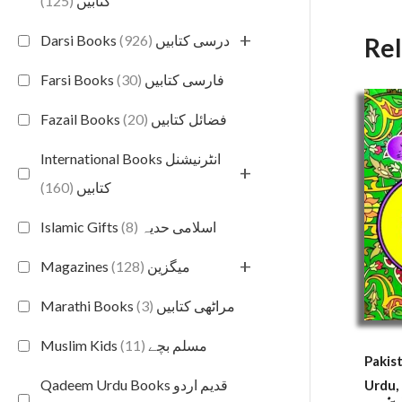
(125)
کتابیں
+
(926)
Darsi Books درسی کتابیں
Re
(30)
Farsi Books فارسی کتابیں
(20)
Fazail Books فضائل کتابیں
International Books انٹرنیشنل
+
(160)
کتابیں
(8)
Islamic Gifts اسلامی حدیہ
+
(128)
Magazines میگزین
(3)
Marathi Books مراٹھی کتابیں
(11)
Muslim Kids مسلم بچے
Pakist
Qadeem Urdu Books قدیم اردو
Urdu,