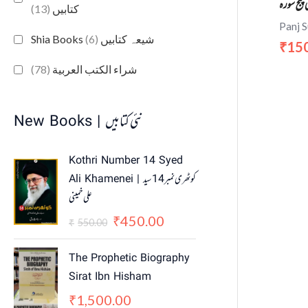
ی پنج سوره
(13)
کتابیں
Panj 
(6)
Shia Books شیعہ کتابیں
15
₹
(78)
شراء الكتب العربية
New Books | نئی کتابیں
O
C
Kothri Number 14 Syed
r
u
Ali Khamenei | کوٹھری نمبر 14 سید
i
r
علی خمینی
g
r
i
e
450.00
₹
550.00
₹
n
n
a
t
The Prophetic Biography
l
p
Sirat Ibn Hisham
p
r
1,500.00
₹
r
i