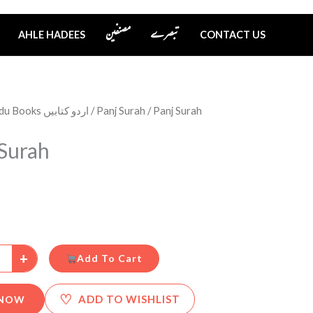
تبصرے
مصنفین
AHLE HADEES
CONTACT US
Urdu Books اردو کتابیں
/
Panj Surah
/ Panj Surah
 Surah
+
Add To Cart
♡
ADD TO WISHLIST
 NOW