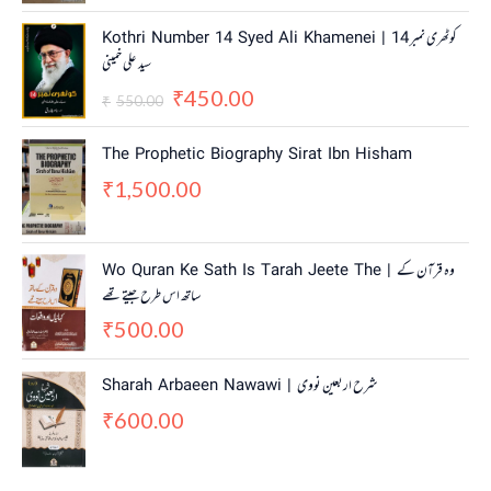
O
C
Kothri Number 14 Syed Ali Khamenei | کوٹھری نمبر 14
r
u
سید علی خمینی
i
r
450.00
g
r
₹
550.00
₹
i
e
n
n
The Prophetic Biography Sirat Ibn Hisham
a
t
1,500.00
₹
l
p
p
r
r
i
i
c
Wo Quran Ke Sath Is Tarah Jeete The | وہ قرآن کے
c
e
ساتھ اس طرح جیتے تھے
e
i
w
s
500.00
₹
a
:
s
₹
Sharah Arbaeen Nawawi | شرح اربعین نووی
:
4
600.00
₹
5
₹
5
0
5
.
0
0