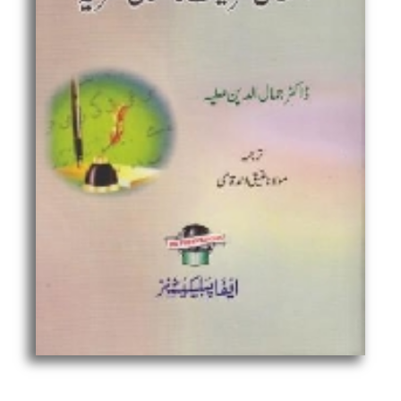
شریعت
کا
عمومی
نظریہ
quantity