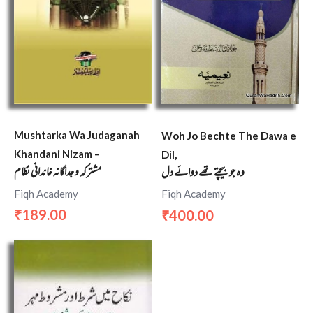
Mushtarka Wa Judaganah
Woh Jo Bechte The Dawa e
Khandani Nizam –
Dil,
مشترکہ و جداگانہ خاندانی نظام
وہ جو بیچتے تھے دوائے دل
Fiqh Academy
Fiqh Academy
189.00
400.00
₹
₹