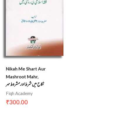
Nikah Me Shart Aur
Mashroot Mahr,
نکاح میں شرط اور مشروط مہر
Fiqh Academy
300.00
₹