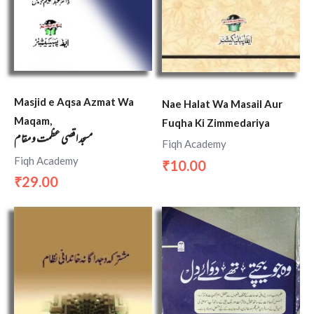
Masjid e Aqsa Azmat Wa
Nae Halat Wa Masail Aur
Maqam,
Fuqha Ki Zimmedariya
مسجد اقصی عظمت و مقام
Fiqh Academy
Fiqh Academy
10.00
₹
29.00
₹