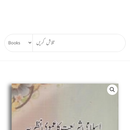
Islami
Shariat
Ka
Umoomi
Nazaria
-
اسلامی