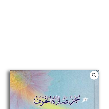
Juz
Salat
al
Khauf,
Juz
Salat
al