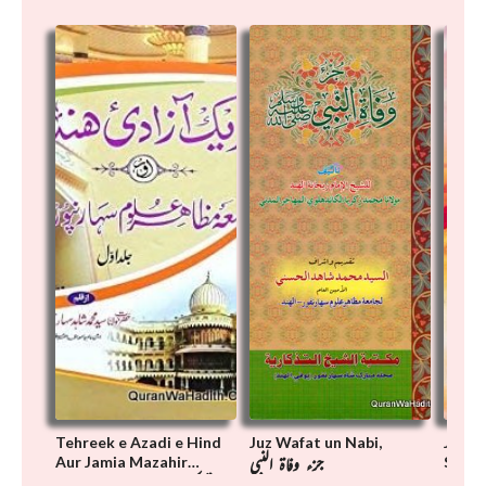
Tehreek e Azadi e Hind
Juz Wafat un Nabi,
Juz al
جزء وفاة النبي
Aur Jamia Mazahir
Salat,
Uloom Saharanpur