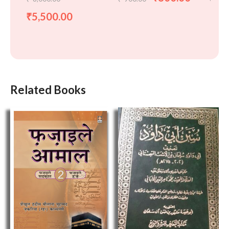
تجارت
5,500.00
₹
Related Books