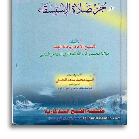
Istisqa,
جزء
صلاة
الخوف,
جزء
صلاة
الاستسقاء
quantity