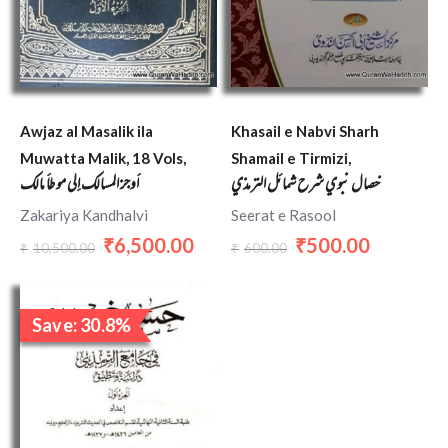
Awjaz al Masalik ila
Khasail e Nabvi Sharh
Muwatta Malik, 18 Vols,
Shamail e Tirmizi,
خصال نبوي شرح شمائل الترمذي
أوجز المسالك إلى موطأ مالك
Zakariya Kandhalvi
Seerat e Rasool
6,500.00
500.00
₹
₹
10,500.00
600.00
₹
₹
Original
Current
price
price
Sale!
Save: 30.8%
was:
is:
₹1,300.00.
₹900.00.