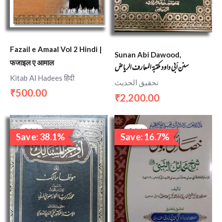
Fazail e Amaal Vol 2 Hindi |
Sunan Abi Dawood,
फजाइल ए आमाल
سنن أبي داود مكتبة المعارف الرياض
Kitab Al Hadees हिंदी
تحقيق الحديث
500.00
₹
2,200.00
₹
Original
Current
Original
Current
price
price
price
price
Sale!
Sale!
Save: 38.1%
Save: 16.7%
was:
is:
was:
is:
₹10,500.00.
₹6,500.00.
₹600.00.
₹500.00.