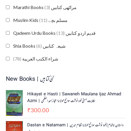
(3)
Marathi Books مراٹھی کتابیں
(11)
Muslim Kids مسلم بچے
(13)
Qadeem Urdu Books قدیم اردو کتابیں
(6)
Shia Books شیعہ کتابیں
(78)
شراء الكتب العربية
New Books | نئی کتابیں
Hikayat e Hasti | Sawaneh Maulana Ijaz Ahmad
Azmi | حکایت ہستی خود نوشت سوانح مولانا اعجاز احمد اعظمی
300.00
₹
O
C
Dastan e Natamam | داستان ناتمام | خود نوشت سوانح مولانا نظام الدین
r
u