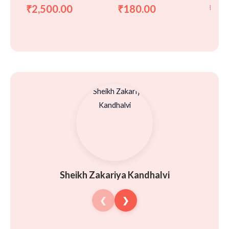
 الصلاة
تحریک آزادی ہند اور جامعہ
2,500.00
180.00
30
₹
₹
₹
مظاہر علوم سہارنپور
Sheikh Zakariya Kandhalvi
❮
❯