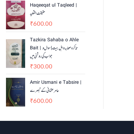
Haqeeqat ul Taqleed |
حقیقت التقلید
600.00
₹
Tazkira Sahaba o Ahle
Bait | تذکرہ صحابہ واہل بیت | سوال و
جواب کی روشنی میں
300.00
₹
Amir Usmani e Tabsire |
عامر عثمانی کے تبصرے
600.00
₹