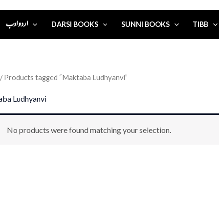
اردو ادب
DARSI BOOKS
SUNNI BOOKS
TIBB
/ Products tagged “Maktaba Ludhyanvi”
ba Ludhyanvi
No products were found matching your selection.