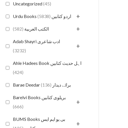
Uncategorized
(45)
+
(5838)
Urdu Books اردو کتابیں
+
(582)
الكتب العربية
Adab Shayri ادب شاعری
+
(3232)
Ahle Hadees Book اہل حدیث کتابیں
(424)
(136)
Barae Deedar برائے دیدار
Barelvi Books بریلوی کتابیں
+
(666)
BUMS Books بی یو ایم ایس
+