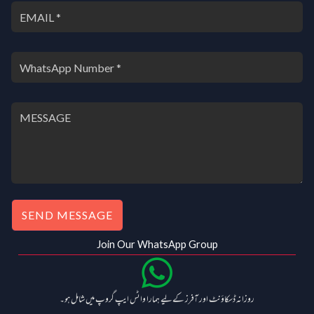
SEND MESSAGE
Join Our WhatsApp Group
روزانہ ڈسکاؤنٹ اور آفرز کے لیے ہمارا واٹس ایپ گروپ میں شامل ہو۔