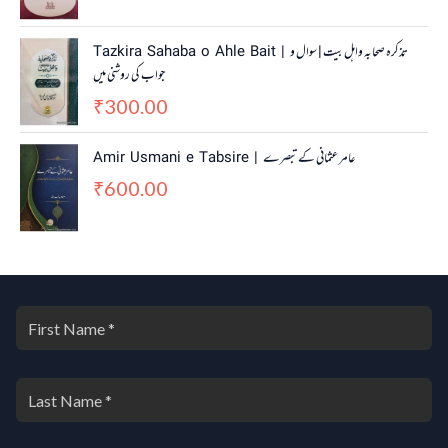
Tazkira Sahaba o Ahle Bait | تذکرہ صحابہ واہل بیت | سوال و
جواب کی روشنی میں
300.00
₹
Amir Usmani e Tabsire | عامر عثمانی کے تبصرے
600.00
₹