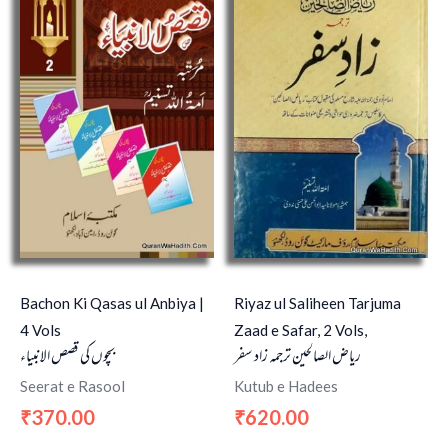
Bachon Ki Qasas ul Anbiya |
Riyaz ul Saliheen Tarjuma
4 Vols
Zaad e Safar, 2 Vols,
ریاض الصالحین ترجمہ زاد سفر
بچوں کی قصص الانبیاء
Seerat e Rasool
Kutub e Hadees
370.00
620.00
₹
₹