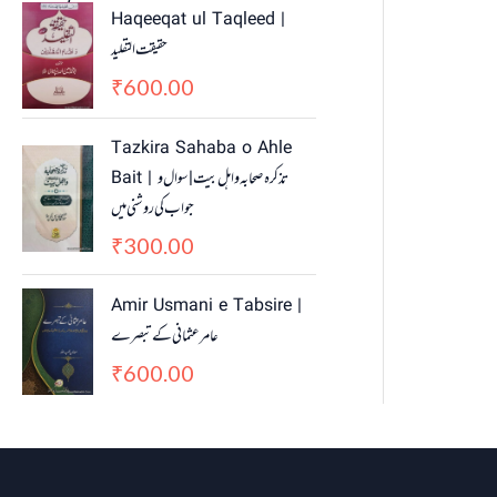
Haqeeqat ul Taqleed |
حقیقت التقلید
600.00
₹
Tazkira Sahaba o Ahle
Bait | تذکرہ صحابہ واہل بیت | سوال و
جواب کی روشنی میں
300.00
₹
Amir Usmani e Tabsire |
عامر عثمانی کے تبصرے
600.00
₹