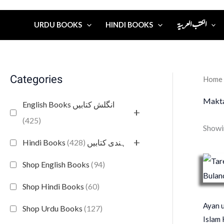
الكتب العربية
URDU BOOKS
HINDI BOOKS
Categories
Home
Makt
English Books انگلش کتابیں
+
(425)
Showin
+
(428)
Hindi Books ہندی کتابیں
Shop English Books
(94)
Shop Hindi Books
(60)
Ayan u
Shop Urdu Books
(127)
Islam