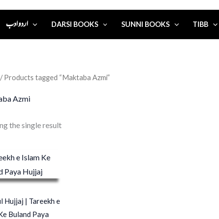
اردو ادب
DARSI BOOKS
SUNNI BOOKS
TIBB
/ Products tagged “Maktaba Azmi”
aba Azmi
g the single result
l Hujjaj | Tareekh e
 Ke Buland Paya