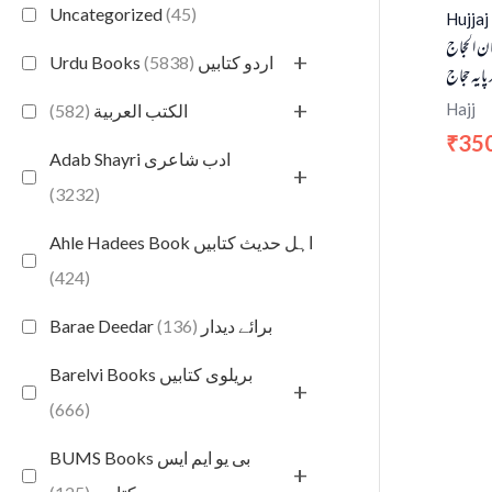
Uncategorized
(45)
Hujjaj
ن الحجاج
+
(5838)
Urdu Books اردو کتابیں
پایہ حجاج
+
Hajj
(582)
الكتب العربية
35
₹
Adab Shayri ادب شاعری
+
(3232)
Ahle Hadees Book اہل حدیث کتابیں
(424)
(136)
Barae Deedar برائے دیدار
Barelvi Books بریلوی کتابیں
+
(666)
BUMS Books بی یو ایم ایس
+