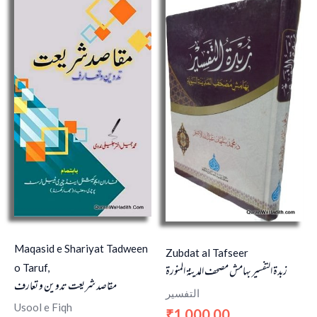
Maqasid e Shariyat Tadween
Zubdat al Tafseer
o Taruf,
زبدة التفسير بهامش مصحف المدينة المنورة
مقاصد شریعت تدوین و تعارف
التفسير
Usool e Fiqh
1,000.00
₹