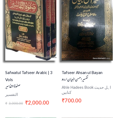
Safwatul Tafseer Arabic | 3
Tafseer Ahsan ul Bayan
تفسیر احسن البیان اردو
Vols
صفوة التفاسير
Ahle Hadees Book اہل حدیث
کتابیں
التفسير
700.00
₹
2,000.00
₹
3,000.00
₹