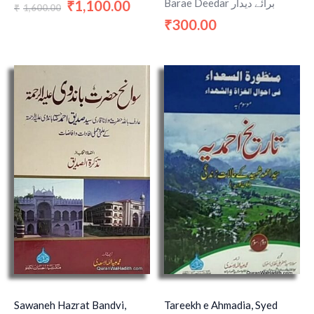
Barae Deedar برائے دیدار
1,100.00
₹
1,600.00
₹
300.00
₹
Sawaneh Hazrat Bandvi,
Tareekh e Ahmadia, Syed