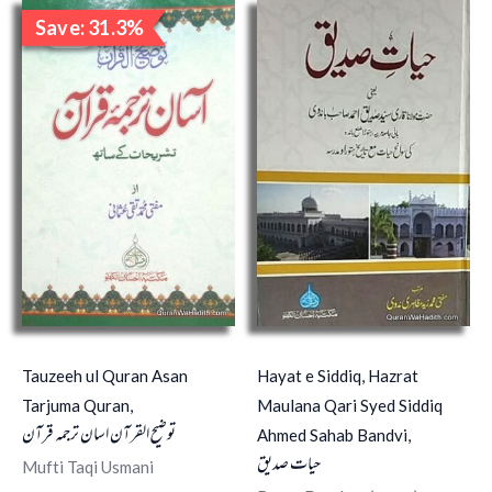
Original
Current
Save: 31.3%
price
price
Sale!
was:
is:
₹1,600.00.
₹1,100.00.
Tauzeeh ul Quran Asan
Hayat e Siddiq, Hazrat
Tarjuma Quran,
Maulana Qari Syed Siddiq
توضیح القرآن اسان ترجمہ قرآن
Ahmed Sahab Bandvi,
حیات صدیق
Mufti Taqi Usmani