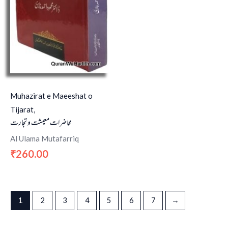
Muhazirat e Maeeshat o
Tijarat,
محاضرات معیشت و تجارت
Al Ulama Mutafarriq
260.00
₹
1
2
3
4
5
6
7
→