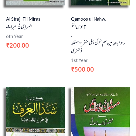
Al Siraji Fil Miras
Qamoos ul Nahw,
قاموس النحو
السراجي في الميراث
,
6th Year
اردو زبان مين علم نحو كى پہلی منفرد و مستند
200.00
₹
ڈکشنری
1st Year
500.00
₹