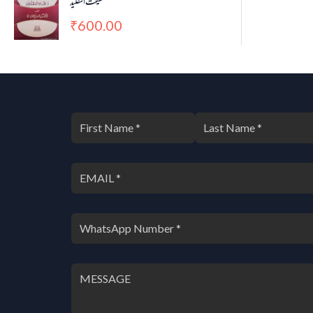
حقیقت التقلید
600.00
₹