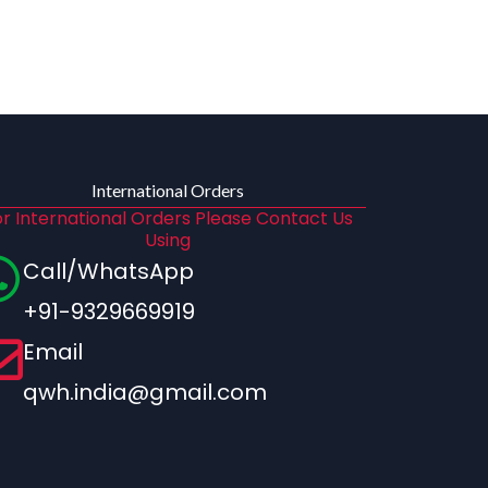
International Orders
r International Orders Please Contact Us
Using
Call/WhatsApp
+91-9329669919
Email
qwh.india@gmail.com