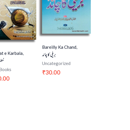
Bareilly Ka Chand,
t e Karbala,
بریلی کا چاند
خطب
Uncategorized
 Books
30.00
₹
0.00