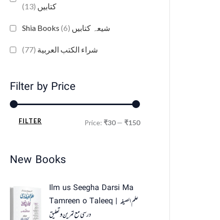
(13)
کتابیں
(6)
Shia Books شیعہ کتابیں
(77)
شراء الكتب العربية
Filter by Price
FILTER
Price:
₹30
—
₹150
New Books
Ilm us Seegha Darsi Ma
Tamreen o Taleeq | علم الصیغہ
درسی مع تمرین و تعلیق