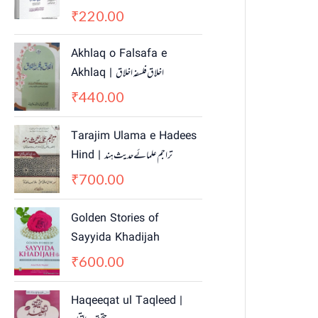
220.00
₹
Akhlaq o Falsafa e
Akhlaq | اخلاق فلسفہ اخلاق
440.00
₹
Tarajim Ulama e Hadees
Hind | تراجم علمائے حديث ہند
700.00
₹
Golden Stories of
Sayyida Khadijah
600.00
₹
Haqeeqat ul Taqleed |