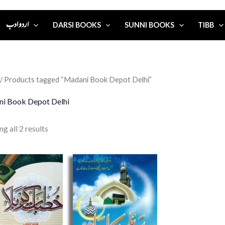
اردو ادب
DARSI BOOKS
SUNNI BOOKS
TIBB
/ Products tagged “Madani Book Depot Delhi”
i Book Depot Delhi
g all 2 results