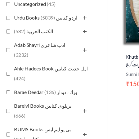
Uncategorized
(45)
+
(5839)
Urdu Books اردو کتابیں
+
(582)
الكتب العربية
Adab Shayri ادب شاعری
+
(3232)
Khutba
ات کربلا
Ahle Hadees Book اہل حدیث کتابیں
Sunni
(424)
15
₹
(136)
Barae Deedar برائے دیدار
Barelvi Books بریلوی کتابیں
+
(666)
BUMS Books بی یو ایم ایس
+