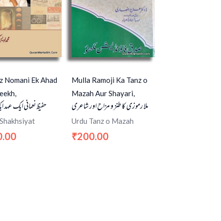
z Nomani Ek Ahad
Mulla Ramoji Ka Tanz o
eekh,
Mazah Aur Shayari,
ملا رموزی کا طنز و مزاح اور شاعری
حفیظ نعمانی ایک عہد ا
 Shakhsiyat
Urdu Tanz o Mazah
0.00
200.00
₹