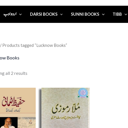
اردو ادب
DARSI BOOKS
SUNNI BOOKS
TIBB
/ Products tagged “Lucknow Books”
now Books
g all 2 results