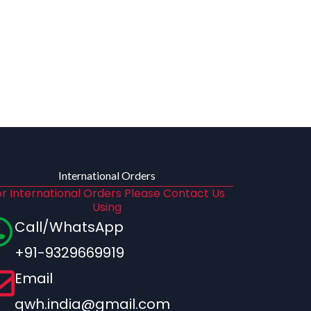
International Orders
r International Orders Please Contact Us
Using
Call/WhatsApp
+91-9329669919
Email
qwh.india@gmail.com