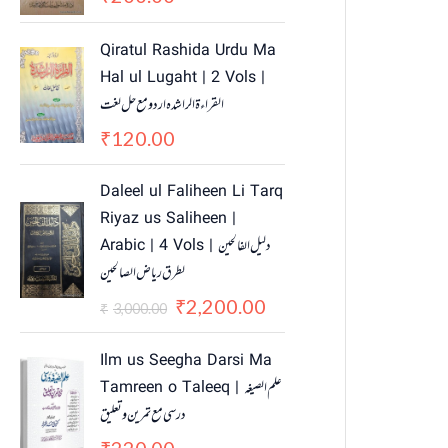
Qiratul Rashida Urdu Ma
Hal ul Lugaht | 2 Vols |
القراءة الراشدہ اردو مع حل لغت
120.00
₹
O
C
Daleel ul Faliheen Li Tarq
r
u
Riyaz us Saliheen |
i
r
Arabic | 4 Vols | دلیل الفالحین
g
r
لطرق ریاض الصالحین
i
e
n
n
2,200.00
₹
3,000.00
₹
a
t
l
p
Ilm us Seegha Darsi Ma
p
r
Tamreen o Taleeq | علم الصیغہ
r
i
درسی مع تمرین و تعلیق
i
c
c
e
220.00