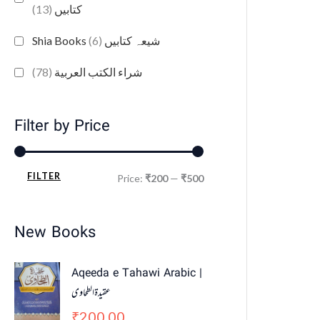
(13)
کتابیں
(6)
Shia Books شیعہ کتابیں
(78)
شراء الكتب العربية
Filter by Price
FILTER
Price:
₹200
—
₹500
New Books
Aqeeda e Tahawi Arabic |
عقیدة الطحاوی
200.00
₹