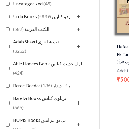
Uncategorized
(45)
+
(5839)
Urdu Books اردو کتابیں
+
(582)
الكتب العربية
Adab Shayri ادب شاعری
+
Hafee
(3232)
Ek Tar
یک تاریخ
Ahle Hadees Book اہل حدیث کتابیں
Adabi
(424)
50
₹
(136)
Barae Deedar برائے دیدار
Barelvi Books بریلوی کتابیں
+
(666)
BUMS Books بی یو ایم ایس
+