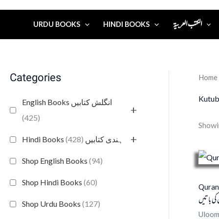
الكتب العربية
URDU BOOKS
HINDI BOOKS
Categories
Home
Kutub
English Books انگلش کتابیں
+
(425)
Showin
+
(428)
Hindi Books ہندی کتابیں
Shop English Books
(94)
Shop Hindi Books
(60)
Quran 
کی باتیں
Shop Urdu Books
(127)
Uloom