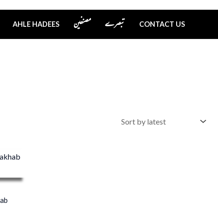
تبصرے
مصنفین
AHLE HADEES
CONTACT US
hab