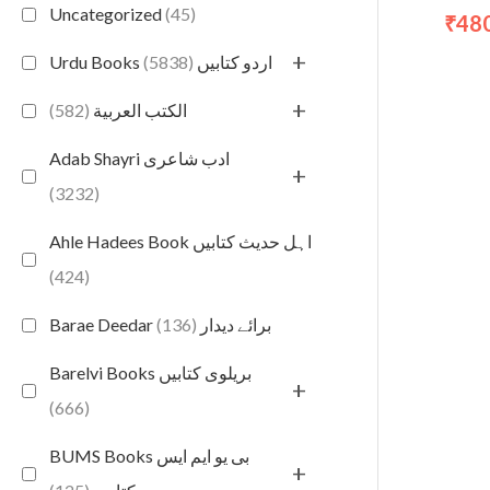
Uncategorized
(45)
48
₹
+
(5838)
Urdu Books اردو کتابیں
+
(582)
الكتب العربية
Adab Shayri ادب شاعری
+
(3232)
Ahle Hadees Book اہل حدیث کتابیں
(424)
(136)
Barae Deedar برائے دیدار
Barelvi Books بریلوی کتابیں
+
(666)
BUMS Books بی یو ایم ایس
+