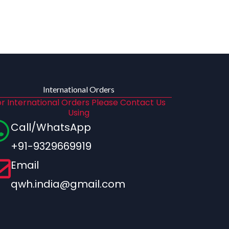
International Orders
r International Orders Please Contact Us
Using
Call/WhatsApp
+91-9329669919
Email
qwh.india@gmail.com