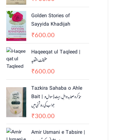
Golden Stories of
Sayyida Khadijah
600.00
₹
Haqeeqat ul Taqleed |
حقیقت التقلید
600.00
₹
Tazkira Sahaba o Ahle
Bait | تذکرہ صحابہ واہل بیت | سوال و
جواب کی روشنی میں
300.00
₹
Amir Usmani e Tabsire |