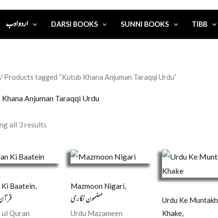
اردو ادب
DARSI BOOKS
SUNNI BOOKS
TIBB
/ Products tagged “Kutub Khana Anjuman Taraqqi Urdu”
 Khana Anjuman Taraqqi Urdu
g all 3 results
Ki Baatein,
Mazmoon Nigari,
مضمون نگاری
قرآن 
Urdu Ke Muntak
Khake,
 ul Quran
Urdu Mazameen