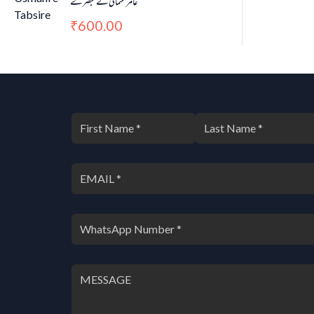
عامر عثمانی کے تبصرے
600.00
₹