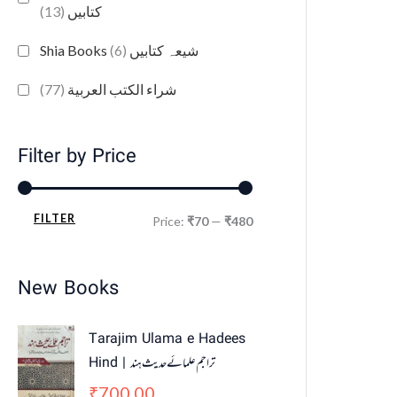
(13)
کتابیں
(6)
Shia Books شیعہ کتابیں
(77)
شراء الكتب العربية
Filter by Price
FILTER
Price:
₹70
—
₹480
New Books
Tarajim Ulama e Hadees
Hind | تراجم علمائے حديث ہند
700.00
₹