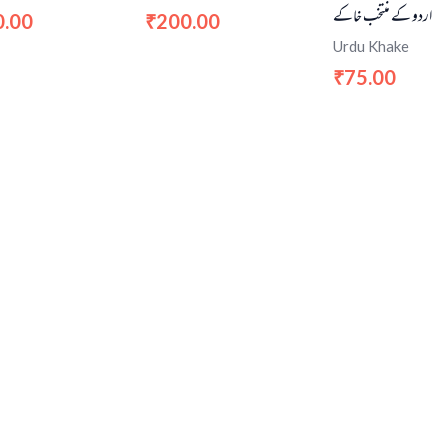
اردو کے منتخب خاکے
0.00
200.00
₹
Urdu Khake
75.00
₹