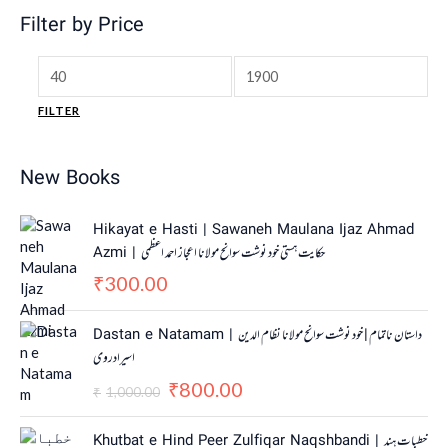
Filter by Price
FILTER
New Books
Hikayat e Hasti | Sawaneh Maulana Ijaz Ahmad
Azmi | حکایت ہستی خود نوشت سوانح مولانا اعجاز احمد اعظمی
300.00
₹
O
C
Dastan e Natamam | داستان ناتمام | خود نوشت سوانح مولانا نظام الدین
r
u
اسیرادروی
i
r
800.00
g
r
₹
1,000.00
₹
i
e
n
n
Khutbat e Hind Peer Zulfiqar Naqshbandi | خطبات ہند