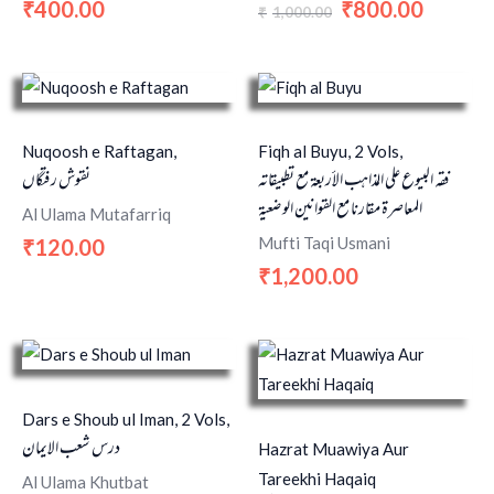
400.00
800.00
₹
₹
1,000.00
₹
Nuqoosh e Raftagan,
Fiqh al Buyu, 2 Vols,
فقه البيوع على المذاهب الأربعة مع تطبيقاته
نقوش رفتگاں
المعاصرة مقارنا مع القوانين الوضعية
Al Ulama Mutafarriq
Mufti Taqi Usmani
120.00
₹
1,200.00
₹
Dars e Shoub ul Iman, 2 Vols,
درس شعب الایمان
Hazrat Muawiya Aur
Tareekhi Haqaiq
Al Ulama Khutbat