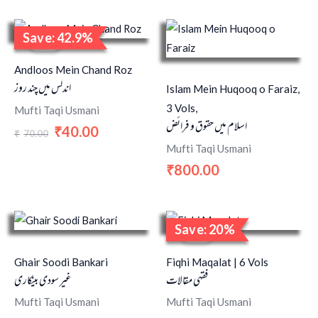
Original
Current
Save: 42.9%
price
price
Sale!
was:
is:
₹70.00.
₹40.00.
Andloos Mein Chand Roz
اندلس میں چند روز
Islam Mein Huqooq o Faraiz,
3 Vols,
Mufti Taqi Usmani
اسلام میں حقوق و فرائض
40.00
₹
70.00
₹
Mufti Taqi Usmani
800.00
₹
Original
Current
Save: 20%
price
price
Sale!
was:
is:
₹1,000.00.
₹800.00.
Ghair Soodi Bankari
Fiqhi Maqalat | 6 Vols
فقہی مقالات
غیر سودی بینکاری
Mufti Taqi Usmani
Mufti Taqi Usmani