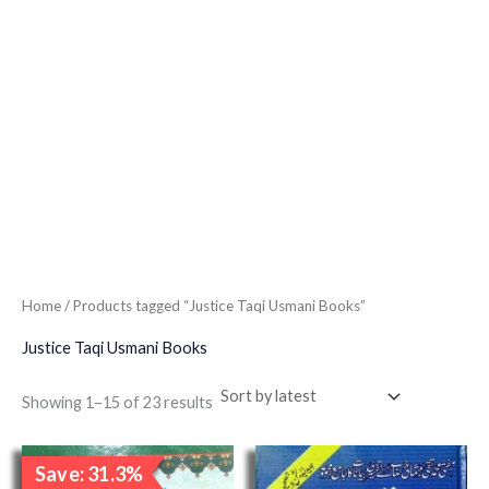
Home
/ Products tagged “Justice Taqi Usmani Books”
Justice Taqi Usmani Books
Showing 1–15 of 23 results
Original
Current
Save: 31.3%
price
price
Sale!