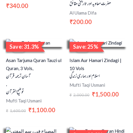
حضرت معاویہ اور تاریخی حقائق
340.00
₹
Al Ulama Difa
200.00
₹
Original
Current
Original
Curren
Save: 31.3%
Save: 25%
price
price
price
price
Sale!
Sale!
was:
is:
was:
is:
₹1,600.00.
₹1,100.00.
₹2,000.00.
₹1,500
Asan Tarjuma Quran Tauzi ul
Islam Aur Hamari Zindagi |
Quran, 3 Vols,
10 Vols
اسلام اور ہماری زندگی
آسان ترجمہ قرآن
,
Mufti Taqi Usmani
توضیح القرآن
1,500.00
₹
2,000.00
₹
Mufti Taqi Usmani
1,100.00
₹
1,600.00
₹
Original
Current