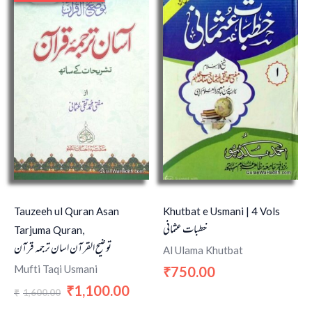
was:
is:
₹1,600.00.
₹1,100.00.
Tauzeeh ul Quran Asan
Khutbat e Usmani | 4 Vols
خطبات عثمانی
Tarjuma Quran,
توضیح القرآن اسان ترجمہ قرآن
Al Ulama Khutbat
Mufti Taqi Usmani
750.00
₹
1,100.00
₹
1,600.00
₹