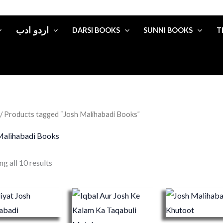
اردو ادب
DARSI BOOKS
SUNNI BOOKS
T
/ Products tagged “Josh Malihabadi Books”
Malihabadi Books
g all 10 results