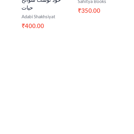
Sahitya Books
حیات
350.00
₹
Adabi Shakhsiyat
400.00
₹