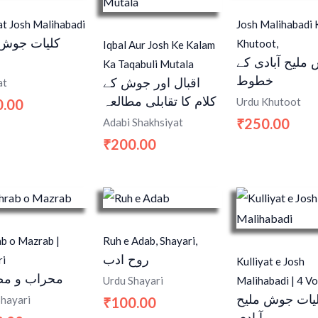
at Josh Malihabadi
Josh Malihabadi 
کلیات جوش 
Khutoot,
Iqbal Aur Josh Ke Kalam
ملیح آبادی کے
Ka Taqabuli Mutala
خطوط
اقبال اور جوش کے
at
کلام کا تقابلی مطالعہ
Urdu Khutoot
0.00
250.00
Adabi Shakhsiyat
₹
200.00
₹
b o Mazrab |
Ruh e Adab, Shayari,
روح ادب
ri
Kulliyat e Josh
محراب و م
Malihabadi | 4 Vo
Urdu Shayari
یات جوش ملیح
Shayari
100.00
₹
آبادی