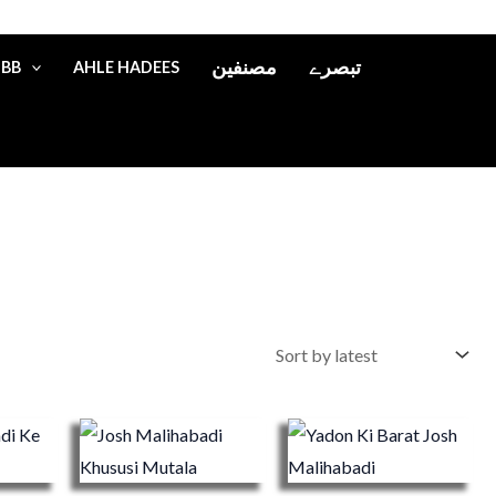
تبصرے
مصنفین
IBB
AHLE HADEES