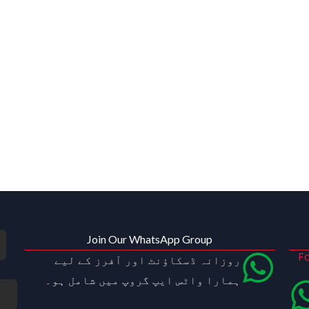
Join Our WhatsApp Group
Fo
روزانہ ڈسکاؤنٹ اور آفرز کے لیے
ہمارا واٹس ایپ گروپ میں شامل ہو۔