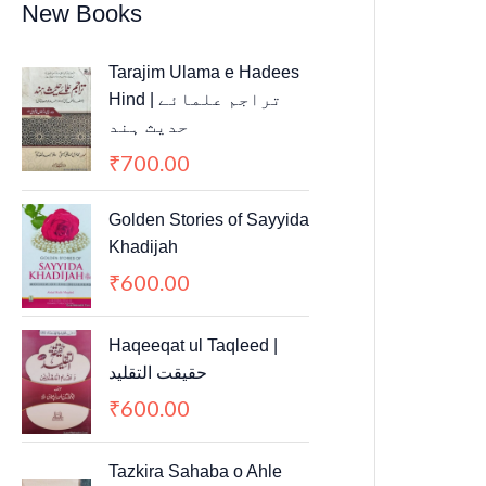
New Books
Tarajim Ulama e Hadees
Hind | تراجم علمائے
حديث ہند
700.00
₹
Golden Stories of Sayyida
Khadijah
600.00
₹
Haqeeqat ul Taqleed |
حقیقت التقلید
600.00
₹
Tazkira Sahaba o Ahle