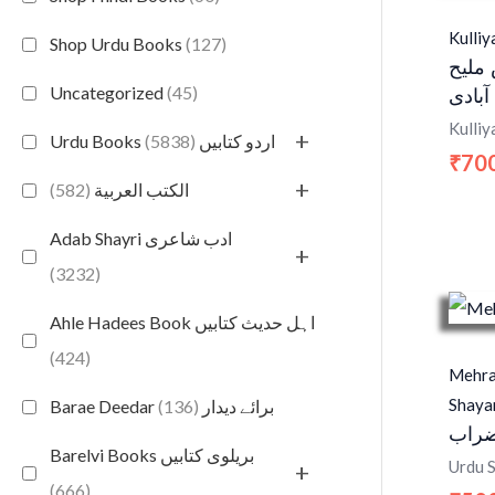
Kulliy
Shop Urdu Books
(127)
ملیح
Uncategorized
(45)
آبادی
Kulliy
+
(5838)
Urdu Books اردو کتابیں
70
₹
+
(582)
الكتب العربية
Adab Shayri ادب شاعری
+
(3232)
Ahle Hadees Book اہل حدیث کتابیں
(424)
Mehra
Shaya
(136)
Barae Deedar برائے دیدار
ضراب
Barelvi Books بریلوی کتابیں
Urdu 
+
(666)