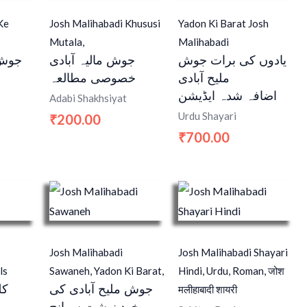
Ke
Josh Malihabadi Khususi
Yadon Ki Barat Josh
Mutala,
Malihabadi
یادوں کی برات جوش
جوش مالیہ آبادی
جوش 
ملیح آبادی
خصوصی مطالعہ
اضافہ شدہ ایڈیشن
Adabi Shakhsiyat
Urdu Shayari
200.00
₹
700.00
₹
Josh Malihabadi
Josh Malihabadi Shayari
ls
Sawaneh, Yadon Ki Barat,
Hindi, Urdu, Roman, जोश
جوش ملیح آبادی کی
کل
मलीहाबादी शायरी
خود نوشت سوانح