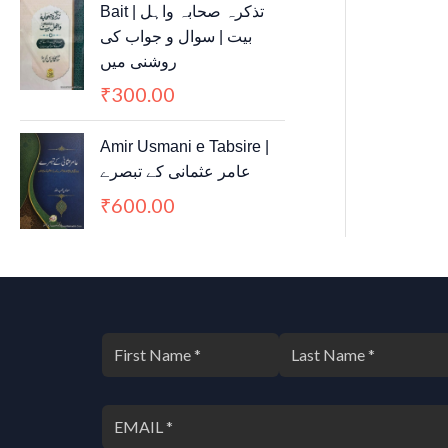
Bait | تذکرہ صحابہ واہل
بیت | سوال و جواب کی
روشنی میں
300.00
₹
Amir Usmani e Tabsire |
عامر عثمانی کے تبصرے
600.00
₹