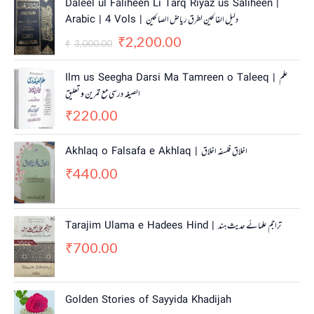
Daleel ul Faliheen Li Tarq Riyaz us Saliheen |
r
u
Arabic | 4 Vols | دلیل الفالحین لطرق ریاض الصالحین
i
r
2,200.00
g
r
₹
3,000.00
₹
i
e
n
n
Ilm us Seegha Darsi Ma Tamreen o Taleeq | علم
a
t
الصیغہ درسی مع تمرین و تعلیق
l
p
220.00
p
r
₹
r
i
i
c
Akhlaq o Falsafa e Akhlaq | اخلاق فلسفہ اخلاق
c
e
440.00
e
i
₹
w
s
a
:
s
₹
Tarajim Ulama e Hadees Hind | تراجم علمائے حديث ہند
:
2
700.00
₹
,
₹
3
2
,
0
0
0
Golden Stories of Sayyida Khadijah
0
.