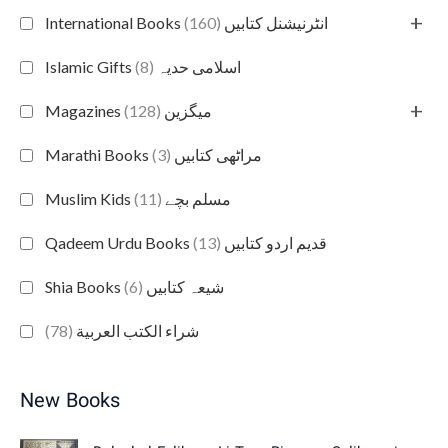
+
(160)
International Books انٹرنیشنل کتابیں
(8)
Islamic Gifts اسلامی حدیہ
+
(128)
Magazines میگزین
(3)
Marathi Books مراٹھی کتابیں
(11)
Muslim Kids مسلم بچے
(13)
Qadeem Urdu Books قدیم اردو کتابیں
(6)
Shia Books شیعہ کتابیں
(78)
شراء الكتب العربية
New Books
O
C