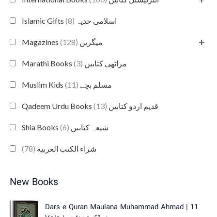
(8)
Islamic Gifts اسلامی حدیہ
+
(128)
Magazines میگزین
(3)
Marathi Books مراٹھی کتابیں
(11)
Muslim Kids مسلم بچے
(13)
Qadeem Urdu Books قدیم اردو کتابیں
(6)
Shia Books شیعہ کتابیں
(78)
شراء الكتب العربية
New Books
O
C
Dars e Quran Maulana Muhammad Ahmad | 11
r
u