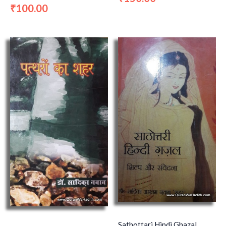
100.00
₹
Sathottari Hindi Ghazal,