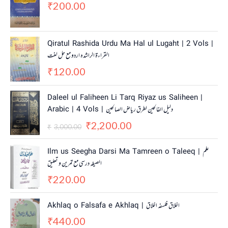
200.00
₹
Qiratul Rashida Urdu Ma Hal ul Lugaht | 2 Vols |
القراءة الراشدہ اردو مع حل لغت
120.00
₹
O
C
Daleel ul Faliheen Li Tarq Riyaz us Saliheen |
r
u
Arabic | 4 Vols | دلیل الفالحین لطرق ریاض الصالحین
i
r
2,200.00
g
r
₹
3,000.00
₹
i
e
n
n
Ilm us Seegha Darsi Ma Tamreen o Taleeq | علم
a
t
الصیغہ درسی مع تمرین و تعلیق
l
p
220.00
p
r
₹
r
i
i
c
Akhlaq o Falsafa e Akhlaq | اخلاق فلسفہ اخلاق
c
e
440.00
e
i
₹