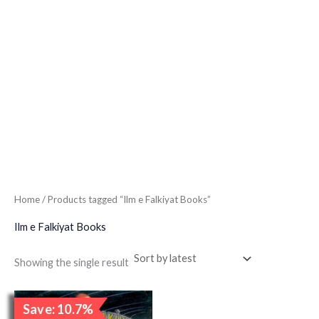
Home
/ Products tagged “Ilm e Falkiyat Books”
Ilm e Falkiyat Books
Showing the single result
Original
Current
Save: 10.7%
price
price
Sale!