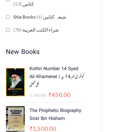
(13)
کتابیں
(6)
Shia Books شیعہ کتابیں
(78)
شراء الكتب العربية
New Books
O
C
Kothri Number 14 Syed
r
u
Ali Khamenei | کوٹھری نمبر 14 سید
i
r
علی خمینی
g
r
i
e
450.00
₹
550.00
₹
n
n
a
t
The Prophetic Biography
l
p
Sirat Ibn Hisham
p
r
1,500.00
₹
r
i