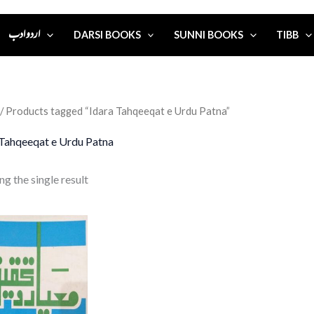
اردو ادب
DARSI BOOKS
SUNNI BOOKS
TIBB
/ Products tagged “Idara Tahqeeqat e Urdu Patna”
 Tahqeeqat e Urdu Patna
g the single result