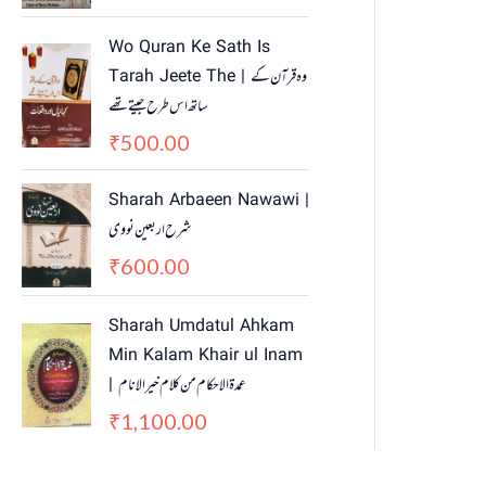
i
c
c
e
Wo Quran Ke Sath Is
e
i
Tarah Jeete The | وہ قرآن کے
w
s
ساتھ اس طرح جیتے تھے
a
:
500.00
₹
s
₹
:
4
₹
5
Sharah Arbaeen Nawawi |
5
0
شرح اربعین نووی
5
.
600.00
₹
0
0
.
0
Sharah Umdatul Ahkam
0
.
Min Kalam Khair ul Inam
0
.
| عمدۃ الاحکام من کلام خیر الانام
1,100.00
₹