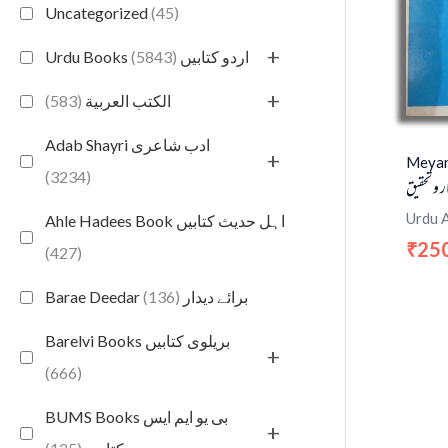
Uncategorized
(45)
+
(5843)
Urdu Books اردو کتابیں
+
(583)
الكتب العربية
Adab Shayri ادب شاعری
+
Meyar
(3234)
ر و تحقیق
Urdu 
Ahle Hadees Book اہل حدیث کتابیں
25
₹
(427)
(136)
Barae Deedar برائے دیدار
Barelvi Books بریلوی کتابیں
+
(666)
BUMS Books بی یو ایم ایس
+