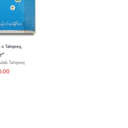
 o Tahqeeq,
معیا
Adab Tahqeeq
0.00