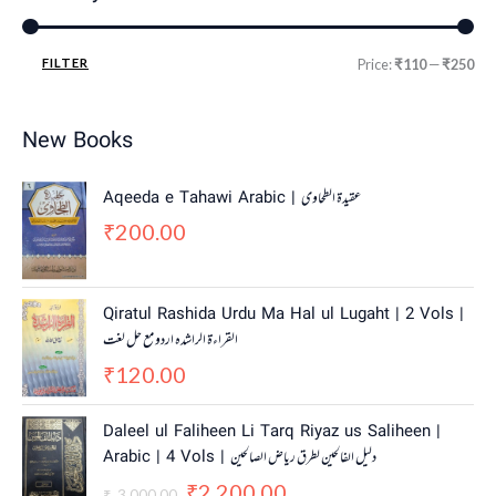
FILTER
Price:
₹110
—
₹250
New Books
Aqeeda e Tahawi Arabic | عقیدة الطحاوی
200.00
₹
Qiratul Rashida Urdu Ma Hal ul Lugaht | 2 Vols |
القراءة الراشدہ اردو مع حل لغت
120.00
₹
O
C
Daleel ul Faliheen Li Tarq Riyaz us Saliheen |
r
u
Arabic | 4 Vols | دلیل الفالحین لطرق ریاض الصالحین
i
r
2,200.00
g
r
₹
3,000.00
₹