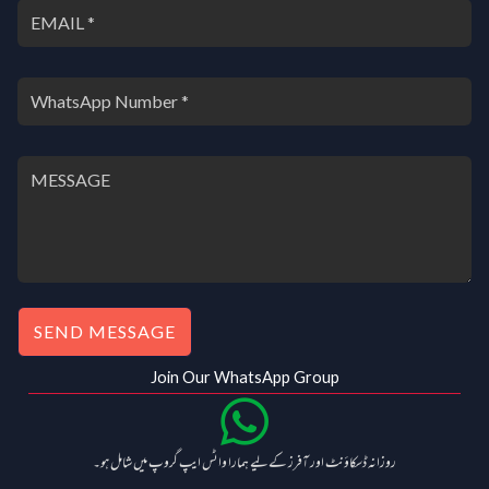
0
.
SEND MESSAGE
Join Our WhatsApp Group
روزانہ ڈسکاؤنٹ اور آفرز کے لیے ہمارا واٹس ایپ گروپ میں شامل ہو۔