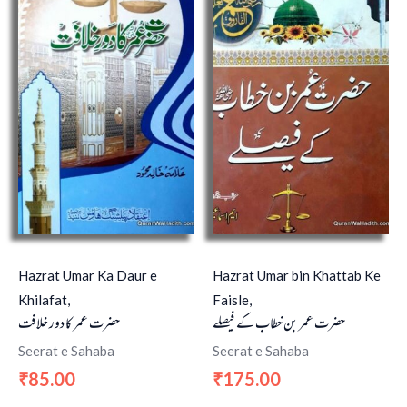
Hazrat Umar Ka Daur e
Hazrat Umar bin Khattab Ke
Khilafat,
Faisle,
حضرت عمر بن خطاب کے فیصلے
حضرت عمر کا دور خلافت
Seerat e Sahaba
Seerat e Sahaba
85.00
175.00
₹
₹