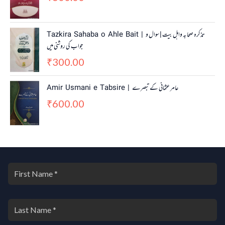
Tazkira Sahaba o Ahle Bait | تذکرہ صحابہ واہل بیت | سوال و
جواب کی روشنی میں
300.00
₹
Amir Usmani e Tabsire | عامر عثمانی کے تبصرے
600.00
₹