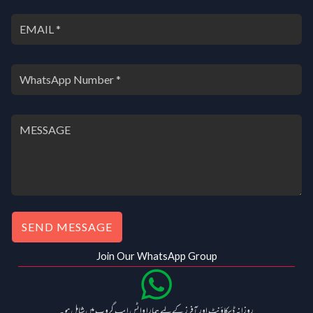
SEND MESSAGE
Join Our WhatsApp Group
روزانہ ڈسکاؤنٹ اور آفرز کے لیے ہمارا واٹس ایپ گروپ میں شامل ہو۔