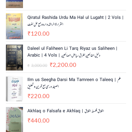
Qiratul Rashida Urdu Ma Hal ul Lugaht | 2 Vols |
القراءة الراشدہ اردو مع حل لغت
120.00
₹
O
C
Daleel ul Faliheen Li Tarq Riyaz us Saliheen |
r
u
Arabic | 4 Vols | دلیل الفالحین لطرق ریاض الصالحین
i
r
2,200.00
g
r
₹
3,000.00
₹
i
e
n
n
Ilm us Seegha Darsi Ma Tamreen o Taleeq | علم
a
t
الصیغہ درسی مع تمرین و تعلیق
l
p
220.00
p
r
₹
r
i
i
c
Akhlaq o Falsafa e Akhlaq | اخلاق فلسفہ اخلاق
c
e
440.00
e
i
₹
w
s