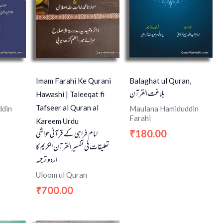
Imam Farahi Ke Qurani
Balaghat ul Quran,
بلاغت القرآن
Hawashi | Taleeqat fi
Tafseer al Quran al
ddin
Maulana Hamiduddin
Farahi
Kareem Urdu
امام فراہی کے قرآنی حواشی
180.00
₹
تعلیقات فی تفسیر القرآن الکریم کا
اردو ترجمہ
Uloom ul Quran
700.00
₹