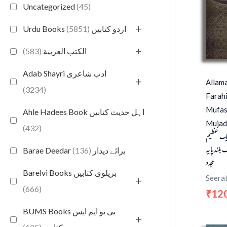
Uncategorized
(45)
+
(5851)
Urdu Books اردو کتابیں
+
(583)
الكتب العربية
Adab Shayri ادب شاعری
+
Allam
(3234)
Farah
Mufas
Ahle Hadees Book اہل حدیث کتابیں
Mujad
(432)
ایک عظیم
 بلند پایہ
(136)
Barae Deedar برائے دیدار
مجدد
Barelvi Books بریلوی کتابیں
Seerat
+
(666)
12
₹
BUMS Books بی یو ایم ایس
+