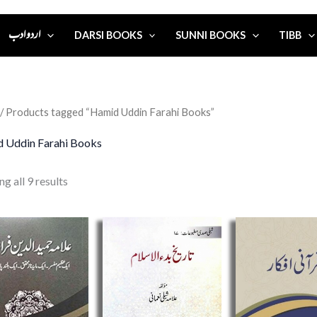
اردو ادب
DARSI BOOKS
SUNNI BOOKS
TIBB
/ Products tagged “Hamid Uddin Farahi Books”
 Uddin Farahi Books
g all 9 results