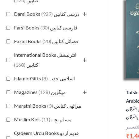
(125)
کتابیں
+
(929)
Darsi Books درسی کتابیں
(30)
Farsi Books فارسی کتابیں
(20)
Fazail Books فضائل کتابیں
International Books انٹرنیشنل
+
(160)
کتابیں
(8)
Islamic Gifts اسلامی حدیہ
+
(128)
Magazines میگزین
Tafsir
Arabic
(3)
Marathi Books مراٹھی کتابیں
 الفرقان
بالفرقان
(11)
Muslim Kids مسلم بچے
لتفسير
Qadeem Urdu Books قدیم اردو
1,4
₹