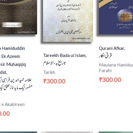
a Hamiduddin
Qurani Afkar,
قرانی افکار
Tareekh Bada ul Islam,
i Ek Azeem
تاریخ بدء الاسلام
sir Muhaqqiq
Maulana Hamidu
Farahi
did,
Tarikh
علامہ حمید الدین فراہی 
300.00
₹
300.00
₹
مفسر ایک مایۂ نازمحقق ایک
 e Akabireen
0.00