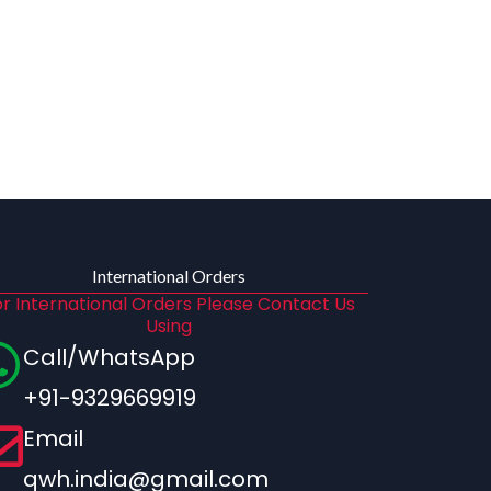
International Orders
r International Orders Please Contact Us
Using
Call/WhatsApp
+91-9329669919
Email
qwh.india@gmail.com