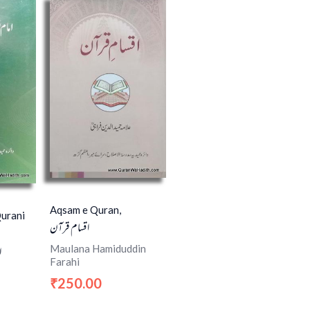
Aqsam e Quran,
urani
اقسام قرآن
ا
Maulana Hamiduddin
Farahi
250.00
₹