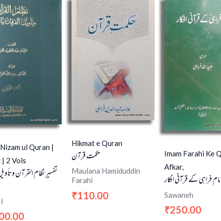
Hikmat e Quran
 Nizam ul Quran |
حکمت قرآن
Imam Farahi Ke Q
 | 2 Vols
Afkar,
Maulana Hamiduddin
تفسير نظام القرآن وتأويل
مام فراہی کے قرآنی افکار
Farahi
110.00
Sawaneh
₹
ا
250.00
₹
00.00