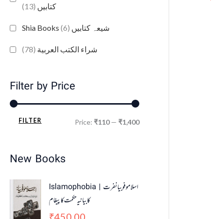
(13)
کتابیں
(6)
Shia Books شیعہ کتابیں
(78)
شراء الكتب العربية
Filter by Price
FILTER
Price:
₹110
—
₹1,400
New Books
Islamophobia | اسلاموفوبیا نفرت
کا بیانیہ حکمت کا پیغام
450.00
₹