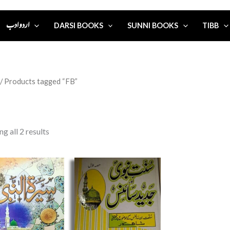
اردو ادب
DARSI BOOKS
SUNNI BOOKS
TIBB
/ Products tagged “FB”
g all 2 results