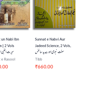
 un Nabi Ibn
Sunnat e Nabvi Aur
 | 2 Vols
Jadeed Science, 2 Vols,
سنت نبوی اور جدید سائنس
سیرت النبی ا
 e Rasool
Tibb
0.00
660.00
₹