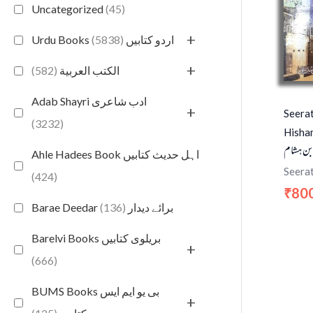
Uncategorized
(45)
+
(5838)
Urdu Books اردو کتابیں
+
(582)
الكتب العربية
Adab Shayri ادب شاعری
+
Seerat
(3232)
Hisham
بن هشام
Ahle Hadees Book اہل حدیث کتابیں
Seerat
(424)
80
₹
(136)
Barae Deedar برائے دیدار
Barelvi Books بریلوی کتابیں
+
(666)
BUMS Books بی یو ایم ایس
+