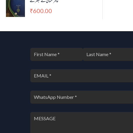
عامر عثمانی کے تبصرے
600.00
₹