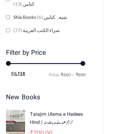
(13)
کتابیں
(6)
Shia Books شیعہ کتابیں
(77)
شراء الكتب العربية
Filter by Price
FILTER
Price:
₹660
—
₹800
New Books
Tarajim Ulama e Hadees
Hind | تراجم علمائے حديث ہند
700.00
₹