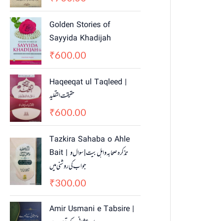
Golden Stories of
Sayyida Khadijah
600.00
₹
Haqeeqat ul Taqleed |
حقیقت التقلید
600.00
₹
Tazkira Sahaba o Ahle
Bait | تذکرہ صحابہ واہل بیت | سوال و
جواب کی روشنی میں
300.00
₹
Amir Usmani e Tabsire |