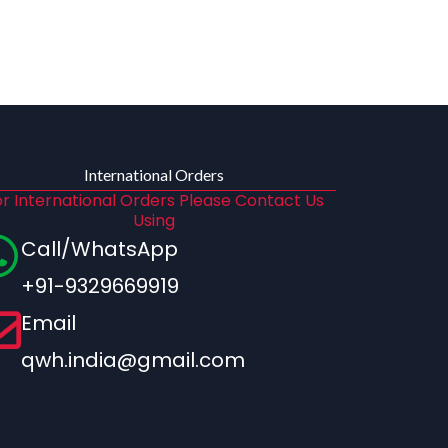
International Orders
r International Orders Please Contact Us
Using
Call/WhatsApp
+91-9329669919
Email
qwh.india@gmail.com