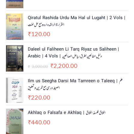
Qiratul Rashida Urdu Ma Hal ul Lugaht | 2 Vols |
القراءة الراشدہ اردو مع حل لغت
120.00
₹
O
C
Daleel ul Faliheen Li Tarq Riyaz us Saliheen |
r
u
Arabic | 4 Vols | دلیل الفالحین لطرق ریاض الصالحین
i
r
2,200.00
g
r
₹
3,000.00
₹
i
e
n
n
Ilm us Seegha Darsi Ma Tamreen o Taleeq | علم
a
t
الصیغہ درسی مع تمرین و تعلیق
l
p
220.00
p
r
₹
r
i
i
c
Akhlaq o Falsafa e Akhlaq | اخلاق فلسفہ اخلاق
c
e
440.00
e
i
₹
w
s