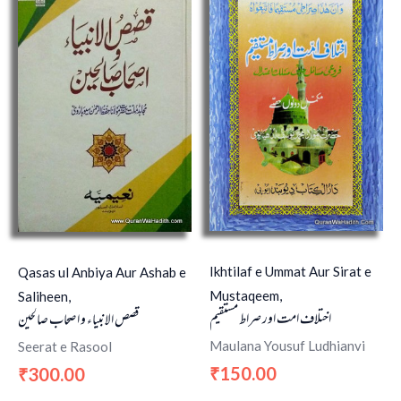
Ikhtilaf e Ummat Aur Sirat e
Qasas ul Anbiya Aur Ashab e
Mustaqeem,
Saliheen,
اختلاف امت اور صراط مستقیم
قصص الانبیاء و اصحاب صالحین
Maulana Yousuf Ludhianvi
Seerat e Rasool
150.00
300.00
₹
₹