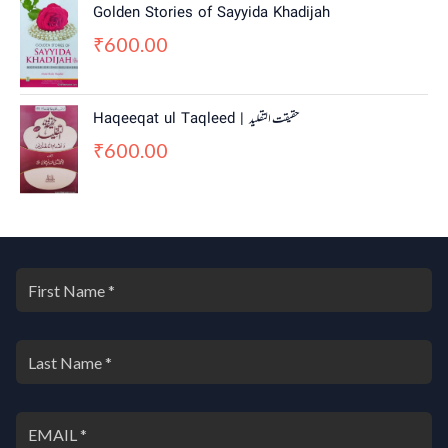
Golden Stories of Sayyida Khadijah
600.00
₹
Haqeeqat ul Taqleed | حقیقت التقلید
600.00
₹