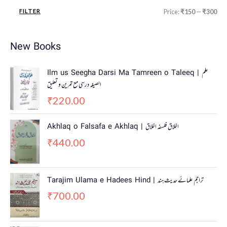
FILTER
Price:
₹150
—
₹300
New Books
Ilm us Seegha Darsi Ma Tamreen o Taleeq | علم
الصیغہ درسی مع تمرین و تعلیق
220.00
₹
Akhlaq o Falsafa e Akhlaq | اخلاق فلسفہ اخلاق
440.00
₹
Tarajim Ulama e Hadees Hind | تراجم علمائے حديث ہند
700.00
₹