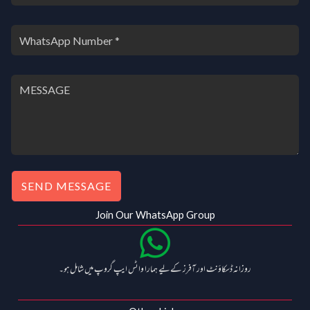
SEND MESSAGE
Join Our WhatsApp Group
روزانہ ڈسکاؤنٹ اور آفرز کے لیے ہمارا واٹس ایپ گروپ میں شامل ہو۔