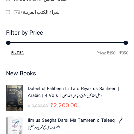
(78)
شراء الكتب العربية
Filter by Price
FILTER
Price:
₹150
—
₹350
New Books
O
C
Daleel ul Faliheen Li Tarq Riyaz us Saliheen |
r
u
Arabic | 4 Vols | دلیل الفالحین لطرق ریاض الصالحین
i
r
2,200.00
g
r
₹
3,000.00
₹
i
e
n
n
Ilm us Seegha Darsi Ma Tamreen o Taleeq | علم
a
t
الصیغہ درسی مع تمرین و تعلیق
l
p