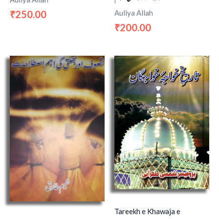
Auliya Allah
250.00
₹
200.00
₹
Tareekh e Khawaja e