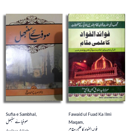
Sufia e Sambhal,
Fawaid ul Fuad Ka Ilmi
صوفیا ۓ سنبھل
Maqam,
فوائد الفواد کا علمی مقام
Auliya Allah