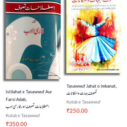
Tasawwuf Jahat o Imkanat,
Istilahat e Tasawwuf Aur
تصوف جہات و امکانات
Farsi Adab,
Kutub e Tasawwuf
اصطلاحات تصوف اور فارسی ادب
250.00
₹
Kutub e Tasawwuf
350.00
₹