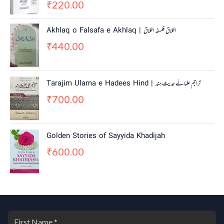
220.00
p
r
₹
r
i
i
c
Akhlaq o Falsafa e Akhlaq | اخلاق فلسفہ اخلاق
c
e
440.00
e
i
₹
w
s
a
:
s
₹
Tarajim Ulama e Hadees Hind | تراجم علمائے حديث ہند
:
2
700.00
₹
,
₹
3
2
,
0
0
0
Golden Stories of Sayyida Khadijah
0
.
600.00
0
0
₹
.
0
0
.
0
.