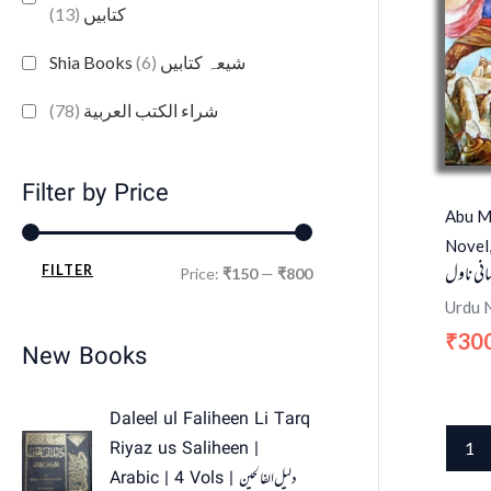
(13)
کتابیں
(6)
Shia Books شیعہ کتابیں
(78)
شراء الكتب العربية
Filter by Price
Abu M
Novel
سانی ناول
FILTER
Price:
₹150
—
₹800
Urdu 
30
₹
New Books
O
C
Daleel ul Faliheen Li Tarq
r
u
Riyaz us Saliheen |
1
i
r
Arabic | 4 Vols | دلیل الفالحین
g
r