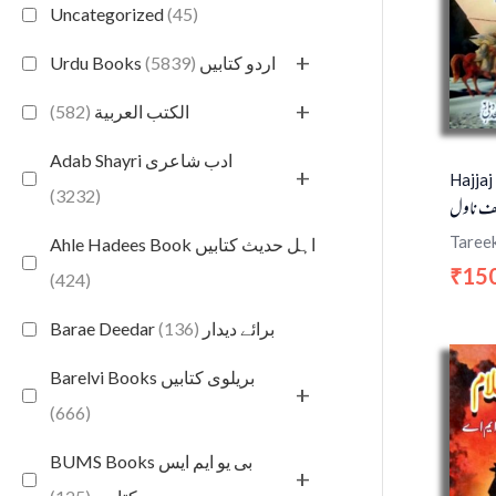
Uncategorized
(45)
+
(5839)
Urdu Books اردو کتابیں
+
(582)
الكتب العربية
Adab Shayri ادب شاعری
+
Hajjaj
(3232)
سف ناول
Taree
Ahle Hadees Book اہل حدیث کتابیں
15
₹
(424)
(136)
Barae Deedar برائے دیدار
Barelvi Books بریلوی کتابیں
+
(666)
BUMS Books بی یو ایم ایس
+