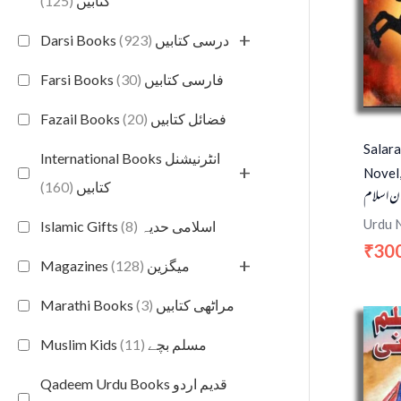
(125)
کتابیں
+
(923)
Darsi Books درسی کتابیں
(30)
Farsi Books فارسی کتابیں
(20)
Fazail Books فضائل کتابیں
Salara
International Books انٹرنیشنل
+
Novel
(160)
کتابیں
ن اسلام
Urdu 
(8)
Islamic Gifts اسلامی حدیہ
30
₹
+
(128)
Magazines میگزین
(3)
Marathi Books مراٹھی کتابیں
(11)
Muslim Kids مسلم بچے
Qadeem Urdu Books قدیم اردو