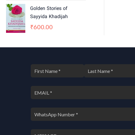
0
0
Golden Stories of
.
0
0
.
Sayyida Khadijah
0
600.00
₹
.