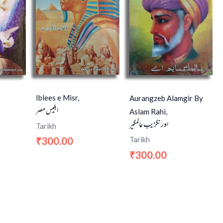
Iblees e Misr,
Aurangzeb Alamgir By
ابليس مصر
Aslam Rahi,
اورنگزیب عالمگیر
Tarikh
300.00
Tarikh
₹
300.00
₹