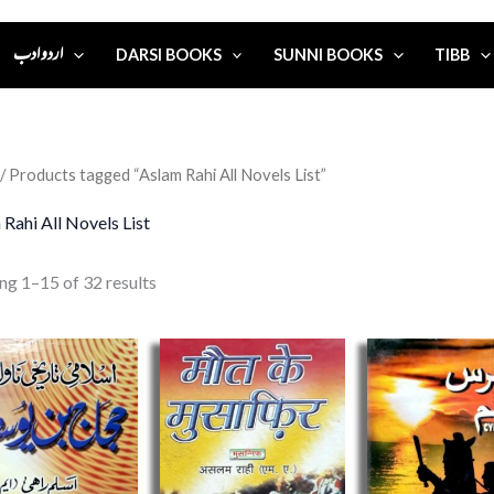
اردو ادب
DARSI BOOKS
SUNNI BOOKS
TIBB
/ Products tagged “Aslam Rahi All Novels List”
Rahi All Novels List
ng 1–15 of 32 results