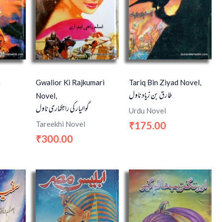
n
Gwalior Ki Rajkumari
Tariq Bin Ziyad Novel,
طارق بن زیاد ناول
Novel,
گوالیار کی راجکماری ناول
Urdu Novel
Tareekhi Novel
175.00
₹
300.00
₹