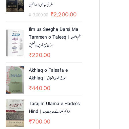
لطرق ریاض الصالحین
i
e
n
n
2,200.00
₹
3,000.00
₹
a
t
l
p
Ilm us Seegha Darsi Ma
p
r
Tamreen o Taleeq | علم الصیغہ
r
i
درسی مع تمرین و تعلیق
i
c
c
e
220.00
₹
e
i
w
s
Akhlaq o Falsafa e
a
:
Akhlaq | اخلاق فلسفہ اخلاق
s
₹
440.00
₹
:
2
₹
,
3
2
Tarajim Ulama e Hadees
,
0
Hind | تراجم علمائے حديث ہند
0
0
700.00
₹
0
.