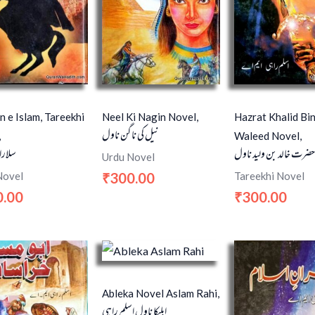
n e Islam, Tareekhi
Neel Ki Nagin Novel,
Hazrat Khalid Bi
نیل کی ناگن ناول
,
Waleed Novel,
حضرت خالد بن ولید ناول
سلارا
Urdu Novel
Novel
Tareekhi Novel
300.00
₹
0.00
300.00
₹
Ableka Novel Aslam Rahi,
ابلیکا ناول اسلم راہی