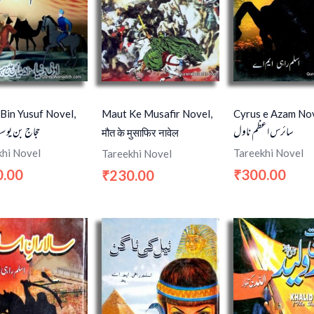
 Bin Yusuf Novel,
Maut Ke Musafir Novel,
Cyrus e Azam Nov
سائرس اعظم ناول
حجاج بن یو
मौत के मुसाफिर नावेल
khi Novel
Tareekhi Novel
Tareekhi Novel
0.00
300.00
230.00
₹
₹