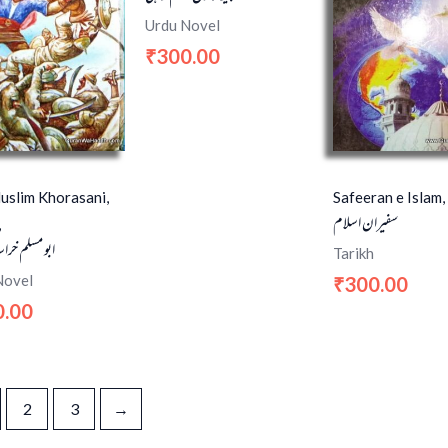
Urdu Novel
300.00
₹
uslim Khorasani,
Safeeran e Islam,
سفیران اسلام
,
ابو مسلم خرا
Tarikh
Novel
300.00
₹
0.00
2
3
→