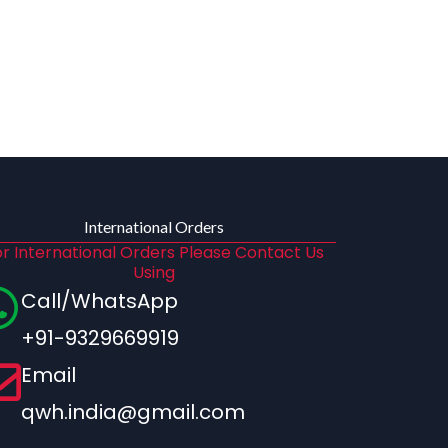
International Orders
r International Orders Please Contact Us
Using
Call/WhatsApp
+91-9329669919
Email
qwh.india@gmail.com