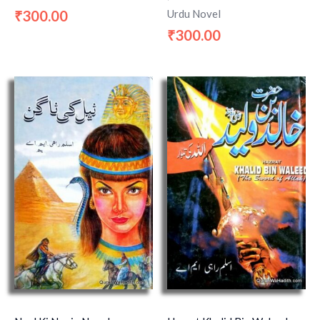
Urdu Novel
300.00
₹
300.00
₹