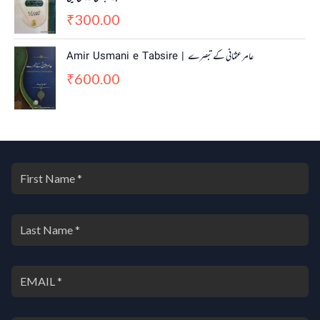
300.00
₹
Amir Usmani e Tabsire | عامر عثمانی کے تبصرے
600.00
₹