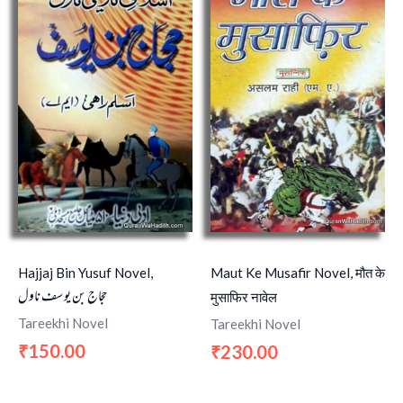
Hajjaj Bin Yusuf Novel,
Maut Ke Musafir Novel, मौत के
حجاج بن یوسف ناول
मुसाफिर नावेल
Tareekhi Novel
Tareekhi Novel
150.00
230.00
₹
₹