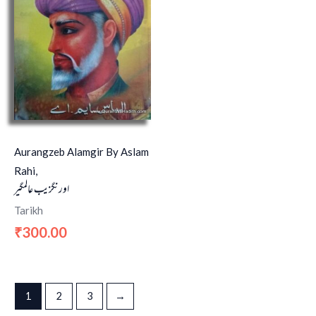
Aurangzeb Alamgir By Aslam
Rahi,
اورنگزیب عالمگیر
Tarikh
300.00
₹
1
2
3
→