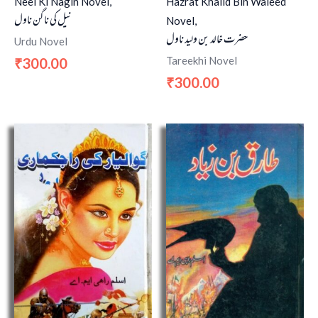
Neel Ki Nagin Novel,
Hazrat Khalid Bin Waleed
نیل کی ناگن ناول
Novel,
حضرت خالد بن ولید ناول
Urdu Novel
Tareekhi Novel
300.00
₹
300.00
₹