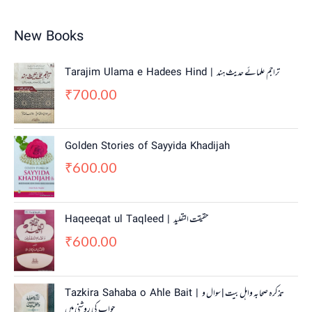
New Books
Tarajim Ulama e Hadees Hind | تراجم علمائے حديث ہند
700.00
₹
Golden Stories of Sayyida Khadijah
600.00
₹
Haqeeqat ul Taqleed | حقیقت التقلید
600.00
₹
Tazkira Sahaba o Ahle Bait | تذکرہ صحابہ واہل بیت | سوال و
جواب کی روشنی میں