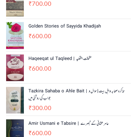
700.00
₹
Golden Stories of Sayyida Khadijah
600.00
₹
Haqeeqat ul Taqleed | حقیقت التقلید
600.00
₹
Tazkira Sahaba o Ahle Bait | تذکرہ صحابہ واہل بیت | سوال و
جواب کی روشنی میں
300.00
₹
Amir Usmani e Tabsire | عامر عثمانی کے تبصرے
600.00
₹