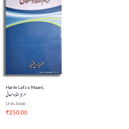
Harim Lafz o Maani,
حریم لفظ و معانی
Urdu Adab
250.00
₹